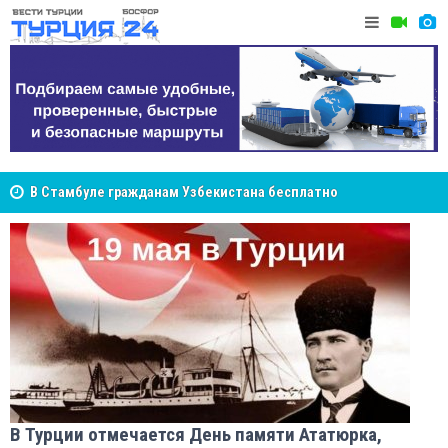
В Стамбуле гражданам Узбекистана бесплатно
помогут разобраться в юридических вопросах
Cottonhil
NCS Jeans: турецкий бренд, покоривший сердца
покупателей Центральной Азии
В Турции отмечается День памяти Ататюрка,