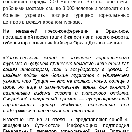
составляет порядка 300 млн евро. Это шаг обеспечит
рабочими местами свыше 3 000 человек и позволит еще
больше укрепить позиции турецких горнолыжных
центров в международном туризме.
На недавней пресс-конференции в Эрджиясе,
посвященной презентации бизнес-плана нового курорта,
губернатор провинции Кайсери Орхан Дюзгюн заявил:
«Значительный вклад в развитие горнолыжного
туризма в будущем принесет немалые дивиденды как
самим инвесторам, так и государству в целом. С
каждым годом все больше туристов с удивлением
узнает, что Турция — это не только пляжи, солнце и
море, но еще и замечательная арена для занятий
различными видами спорта и активного отдыха.
Очередной прекрасный пример — суперсовременный
горнолыжный центр Эрджияс, основанный при
поддержке местного муниципалитета».
Известно, что из 21 отеля 17 представляют собой 4-
звездочные бутик-отели. Информацию подтвердил
Генеральный директор горнолыжной базы Эрджияс