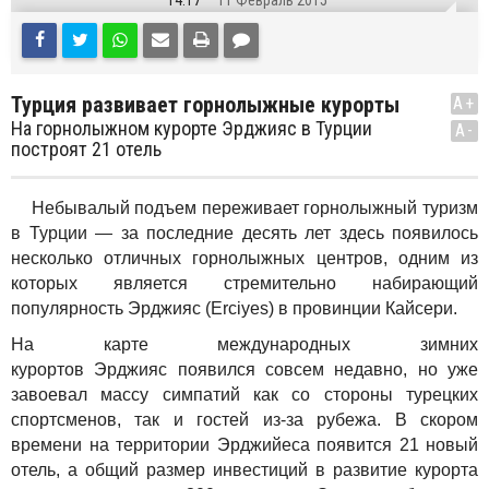
14:17
11 Февраль 2015
Турция развивает горнолыжные курорты
A+
На горнолыжном курорте Эрджияс в Турции
A-
построят 21 отель
Небывалый подъем переживает горнолыжный туризм
в Турции — за последние десять лет здесь появилось
несколько отличных горнолыжных центров, одним из
которых является стремительно набирающий
популярность Эрджияс (Erciyes) в провинции Кайсери.
На карте международных зимних
курортов
Эрджияс
появился совсем недавно, но уже
завоевал массу симпатий как со стороны турецких
спортсменов, так и гостей из-за рубежа. В скором
времени на территории Эрджийеса появится 21 новый
отель, а общий размер инвестиций в развитие курорта