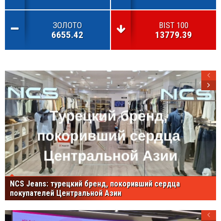
ЗОЛОТО
BIST 100
6655.42
13779.39
NCS Jeans: турецкий бренд, покоривший сердца
покупателей Центральной Азии