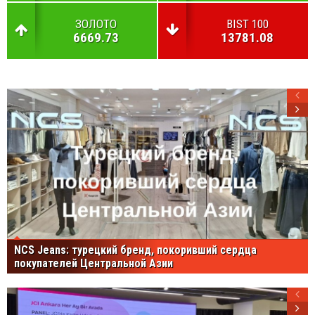
ЗОЛОТО
BIST 100
6669.73
13781.08
NCS Jeans: турецкий бренд, покоривший сердца
покупателей Центральной Азии