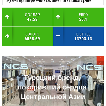
Эрдоган принял участие в саммите G20 в Южной Африке
ДОЛЛАР
ЕВРО
47.58
55.1
ЗОЛОТО
BIST 100
6568.69
13703.13