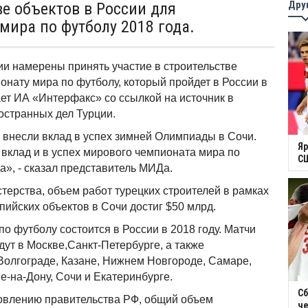
Дру
ве объектов в России для
мира по футболу 2018 года.
ии намерены принять участие в строительстве
онату мира по футболу, который пройдет в России в
ает ИА «Интерфакс» со ссылкой на источник в
остранных дел Турции.
 внесли вклад в успех зимней Олимпиады в Сочи.
Яр
 вклад и в успех мирового чемпионата мира по
СШ
а», - сказал представитель МИДа.
ерства, объем работ турецких строителей в рамках
ийских объектов в Сочи достиг $50 млрд.
о футболу состоится в России в 2018 году. Матчи
ут в Москве,Санкт-Петербурге, а также
Волгограде, Казане, Нижнем Новгороде, Самаре,
е-на-Дону, Сочи и Екатеринбурге.
Сб
овлению правительства РФ, общий объем
ч