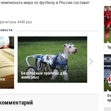
чемпионата мира по футболу в России составит
рочитана 4446 раз.
новости
Ту
Бесплатные протезы для
животных
уск
От
пр
комментарий