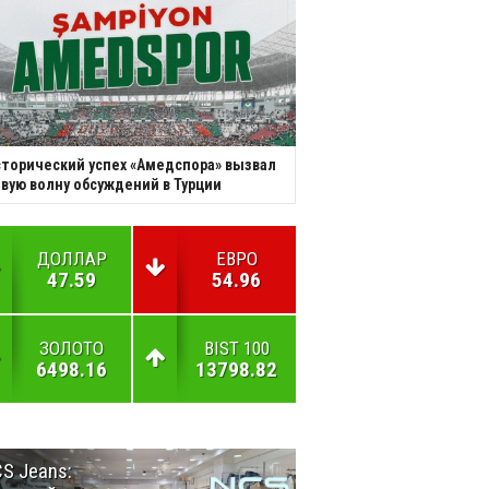
торический успех «Амедспора» вызвал
вую волну обсуждений в Турции
ДОЛЛАР
ЕВРО
47.59
54.96
ЗОЛОТО
BIST 100
6498.16
13798.82
S Jeans:
Великий