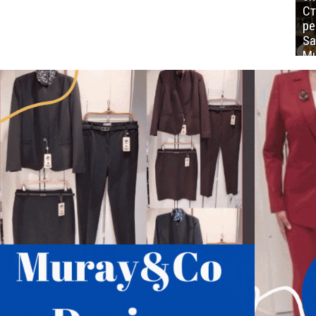
Ст
ре
Sa
Mu