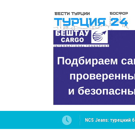
ателей Центральной Азии
Cottonhill покоряет 