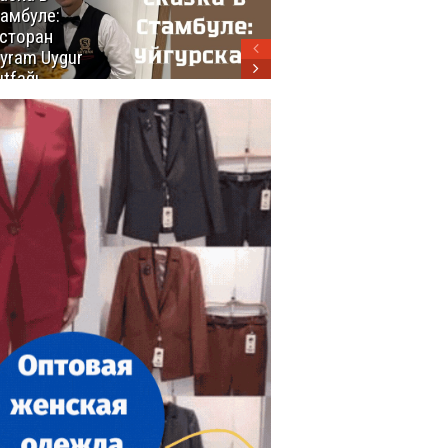
амбуле:
блюд
сторан
турецкой
yram Uygur
кухни
tfağı