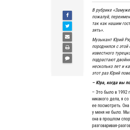
В рубрике «Замуже
пожалуй, переимен
так как нашим гост
зять».
Музыкант Юрий Ряд
породнился с этой 
известного турецк
подрастают двойн
несколько лет и ка
этот раз Юрий пове
– Юра, когда вы п
– Это было в 1992 
никакого дела, я со
ее посмотреть. Она
у меня не было. Мы
она в прошлом спорт
разговаривая-разгов