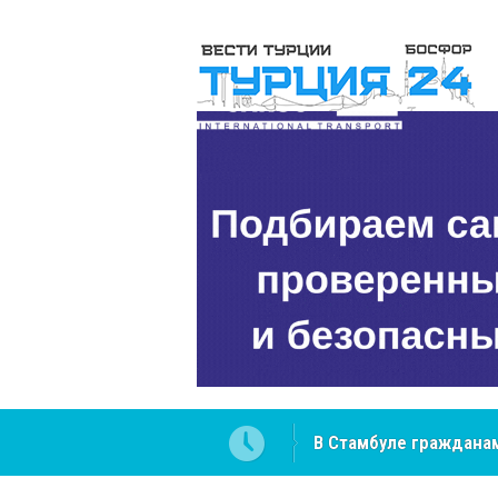
 разобраться в юридических
NCS Jeans: турецкий 