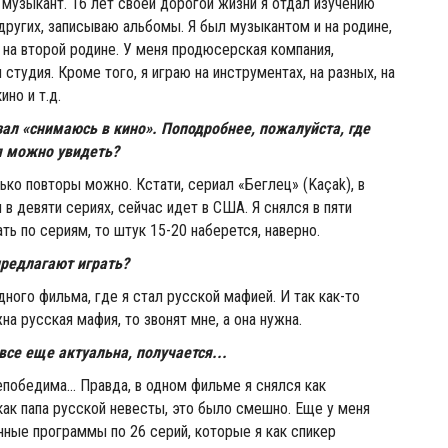
 музыкант. 16 лет своей дорогой жизни я отдал изучению
 других, записываю альбомы. Я был музыкантом и на родине,
, на второй родине. У меня продюсерская компания,
студия. Кроме того, я играю на инструментах, на разных, на
ино и т.д.
зал «снимаюсь в кино». Поподробнее, пожалуйста, где
я можно увидеть?
ько повторы можно. Кстати, сериал «Беглец» (Kaçak), в
 в девяти сериях, сейчас идет в США. Я снялся в пяти
ть по сериям, то штук 15-20 наберется, наверно.
предлагают играть?
дного фильма, где я стал русской мафией. И так как-то
на русская мафия, то звонят мне, а она нужна.
 все еще актуальна, получается...
епобедима... Правда, в одном фильме я снялся как
как папа русской невесты, это было смешно. Еще у меня
нные программы по 26 серий, которые я как спикер