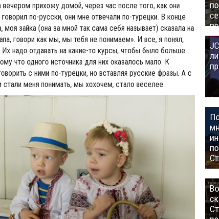
п
а вечером прихожу домой, через час после того, как они
се
 говорил по-русски, они мне отвечали по-турецки. В конце
по
, моя зайка (она за мной так сама себя называет) сказала на
Це
па, говори как мы, мы тебя не понимаем». И все, я понял,
JC
Аз
. Их надо отдавать на какие-то курсы, чтобы было больше
ли
тому что одного источника для них оказалось мало. К
пр
оворить с ними по-турецки, но вставляя русские фразы. А с
и стали меня понимать, мы хохочем, стало веселее.
П
мн
ин
п
Ст
Во
ск
Ст