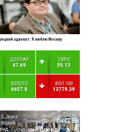
рецкий адвокат: Я люблю Москву
ДОЛЛАР
ЕВРО
47.69
55.13
ЗОЛОТО
BIST 100
6657.8
13779.39
S Jeans:
Великий
рецкий
Шёлковый
енд,
путь