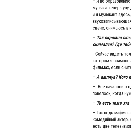
– Я по образованию
музыки, теперь учу
и я музыкант здесь
звукозаписывающая 
сцене, снимаюсь в к
–
Так скромно ска
снимался? Где теб
- Сейчас видеть тол
котором я снимался
фильмах, если счита
–
А амплуа? Кого 
– Все началось с о
повелось, когда нуж
–
То есть тема эта
– Так ведь мафия н
комедийный актер, 
есть две телевизио