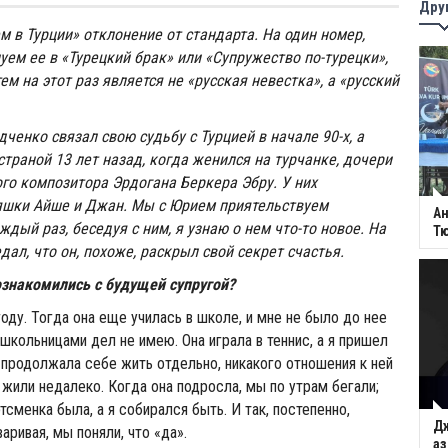
Дру
м в Турции» отклонение от стандарта. На один номер,
уем ее в «Турецкий брак» или «Супружество по-турецки»,
ем на этот раз является не «русская невестка», а «русский
ченко связал свою судьбу с Турцией в начале 90-х, а
страной 13 лет назад, когда женился на турчанке, дочери
ого композитора Эрдогана Беркера Эбру. У них
яшки Айше и Джан. Мы с Юрием приятельствуем
Ан
ждый раз, беседуя с ним, я узнаю о нем что-то новое. На
Тю
дал, что он, похоже, раскрыл свой секрет счастья.
ознакомились с будущей супругой?
году. Тогда она еще училась в школе, и мне не было до нее
 школьницами дел не имею. Она играла в теннис, а я пришел
 продолжала себе жить отдельно, никакого отношения к ней
 жили недалеко. Когда она подросла, мы по утрам бегали;
сменка была, а я собирался быть. И так, постепенно,
Д
аривая, мы поняли, что «да».
аз