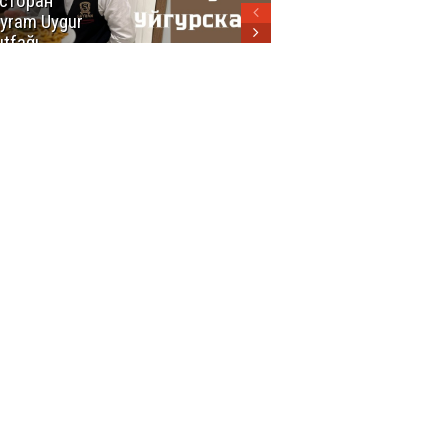
сторан
турецкой
yram Uygur
кухни
tfağı