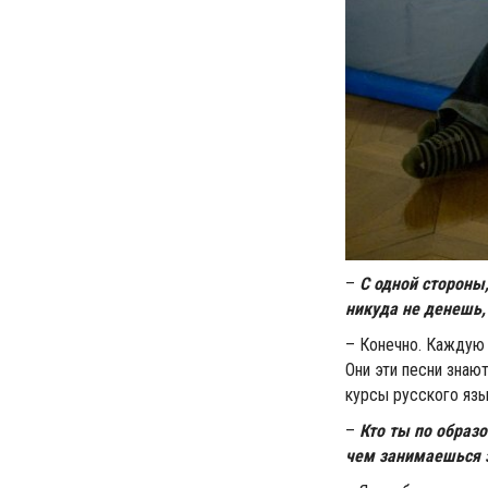
–
С одной стороны,
никуда не денешь,
– Конечно. Каждую 
Они эти песни знаю
курсы русского язык
–
Кто ты по образ
чем занимаешься 