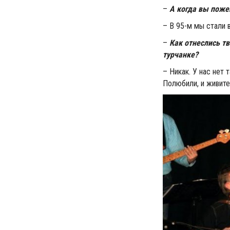
–
А когда вы поже
– В 95-м мы стали 
–
Как отнеслись тв
турчанке?
– Никак. У нас нет
Полюбили, и живите