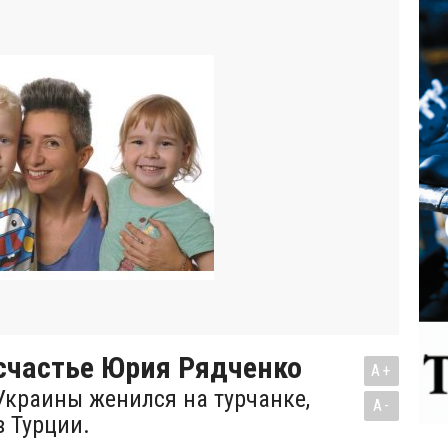
счастье Юрия Рядченко
A+
Украины женился на турчанке,
A-
в Турции.