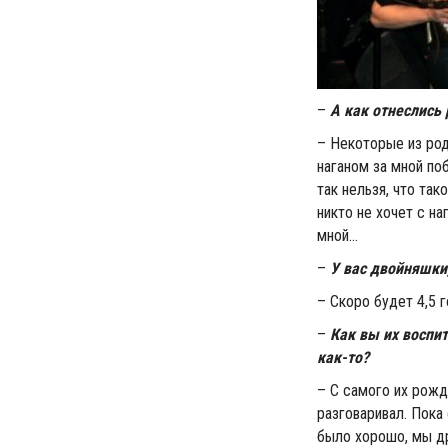
–
А как отнеслись
– Некоторые из род
наганом за мной по
так нельзя, что так
никто не хочет с н
мной...
–
У вас двойняшки
– Скоро будет 4,5 г
–
Как вы их воспит
как-то?
– С самого их рожде
разговаривал. Пока 
было хорошо, мы др