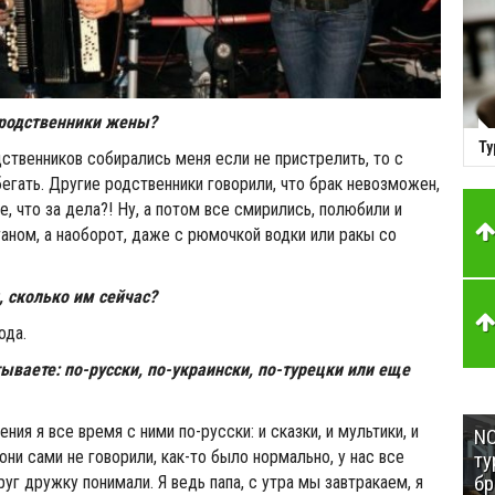
 родственники жены?
Ту
ственников собирались меня если не пристрелить, то с
бегать. Другие родственники говорили, что брак невозможен,
ое, что за дела?! Ну, а потом все смирились, полюбили и
аганом, а наоборот, даже с рюмочкой водки или ракы со
, сколько им сейчас?
ода.
ываете: по-русски, по-украински, по-турецки или еще
ния я все время с ними по-русски: и сказки, и мультики, и
NC
они сами не говорили, как-то было нормально, у нас все
ту
бр
уг дружку понимали. Я ведь папа, с утра мы завтракаем, я