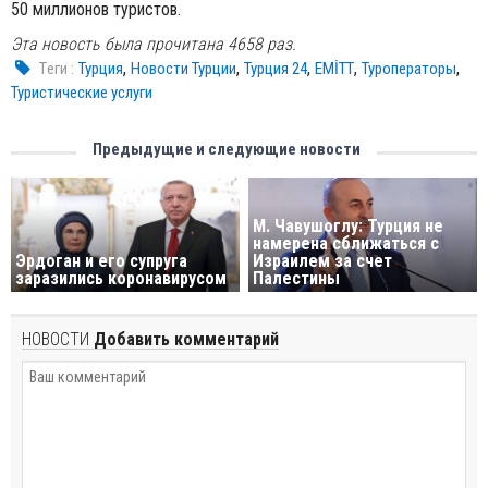
50 миллионов туристов.
Эта новость была прочитана 4658 раз.
,
,
,
,
,
Tеги :
Турция
Новости Турции
Турция 24
EMİTT
Туроператоры
Туристические услуги
Предыдущие и следующие новости
М. Чавушоглу: Турция не
намерена сближаться с
Эрдоган и его супруга
Израилем за счет
заразились коронавирусом
Палестины
НОВОСТИ
Добавить комментарий