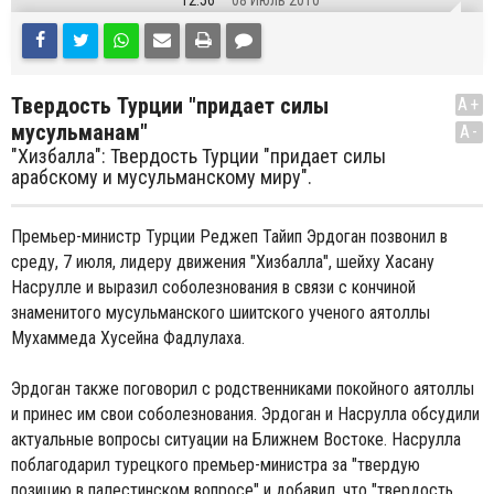
12:56
08 Июль 2010
Твердость Турции "придает силы
A+
мусульманам"
A-
"Хизбалла": Твердость Турции "придает силы
арабскому и мусульманскому миру".
Премьер-министр Турции Реджеп Тайип Эрдоган позвонил в
среду, 7 июля, лидеру движения "Хизбалла", шейху Хасану
Насрулле и выразил соболезнования в связи с кончиной
знаменитого мусульманского шиитского ученого аятоллы
Мухаммеда Хусейна Фадлулаха.
Эрдоган также поговорил с родственниками покойного аятоллы
и принес им свои соболезнования. Эрдоган и Насрулла обсудили
актуальные вопросы ситуации на Ближнем Востоке. Насрулла
поблагодарил турецкого премьер-министра за "твердую
позицию в палестинском вопросе" и добавил, что "твердость