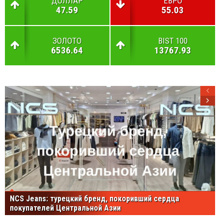
ДОЛЛАР
ЕВРО
47.59
55.03
ЗОЛОТО
BIST 100
6536.64
13767.93
NCS Jeans: турецкий бренд, покоривший сердца
покупателей Центральной Азии