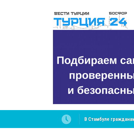
 разобраться в юридических
NCS Jeans: турецкий 