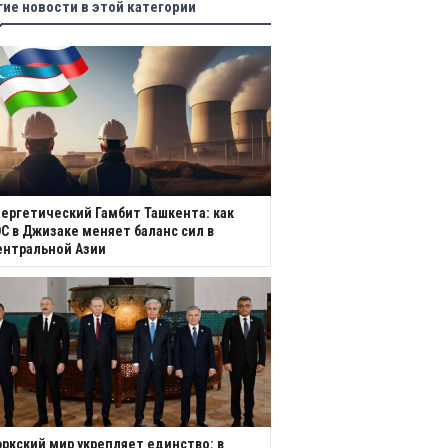
гие новости в этой категории
ергетический Гамбит Ташкента: как
С в Джизаке меняет баланс сил в
ентральной Азии
ркский мир укрепляет единство: в