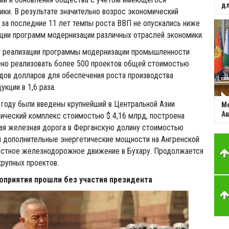
дл
ики. В результате значительно возрос экономический
 за последние 11 лет темпы роста ВВП не опускались ниже
ации программ модернизации различных отраслей экономики.
ет реализации программы модернизации промышленности
ено реализовать более 500 проектов общей стоимостью
дов долларов для обеспечения роста производства
кции в 1,6 раза.
году были введены крупнейший в Центральной Азии
Ме
Аш
ический комплекс стоимостью $ 4,16 млрд, построена
ая железная дорога в Ферганскую долину стоимостью
ы дополнительные энергетические мощности на Ангренской
остное железнодорожное движение в Бухару. Продолжается
крупных проектов.
приятия прошли без участия президента