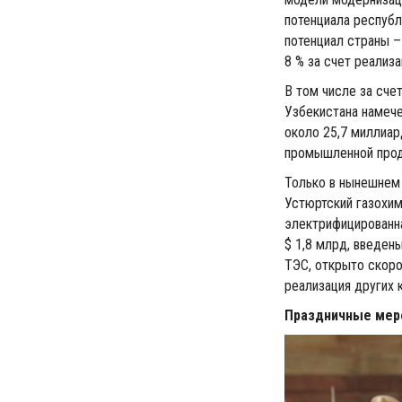
потенциала республ
потенциал страны –
8 % за счет реализ
В том числе за сч
Узбекистана намеч
около 25,7 миллиар
промышленной проду
Только в нынешнем 
Устюртский газохим
электрифицированн
$ 1,8 млрд, введен
ТЭС, открыто скор
реализация других 
Праздничные меро