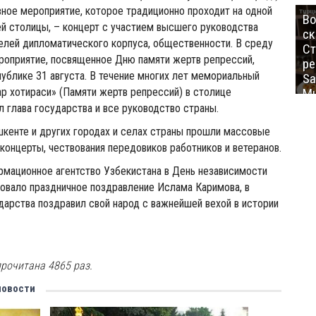
ное мероприятие, которое традиционно проходит на одной
Во
й столицы, – концерт с участием высшего руководства
ск
елей дипломатического корпуса, общественности. В среду
Ст
роприятие, посвященное Дню памяти жертв репрессий,
ре
ублике 31 августа. В течение многих лет мемориальный
Sa
р хотираси» (Памяти жертв репрессий) в столице
Mu
 глава государства и все руководство страны.
шкенте и других городах и селах страны прошли массовые
 концерты, чествования передовиков работников и ветеранов.
рмационное агентство Узбекистана в День независимости
овало праздничное поздравление Ислама Каримова, в
дарства поздравил свой народ с важнейшей вехой в истории
рочитана 4865 раз.
новости