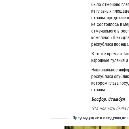
было отменено глав
из главных площаде
страны, представит
не состоялось и ме
отмечаемого в респ
комплекс «Шахидла
республики посещал
В то же время в Та
народные гуляния и
Национальное инфо
республики опублик
котором глава госу
страны.
Босфор, Стамбул
Эта новость была п
Предыдущие и следующие 