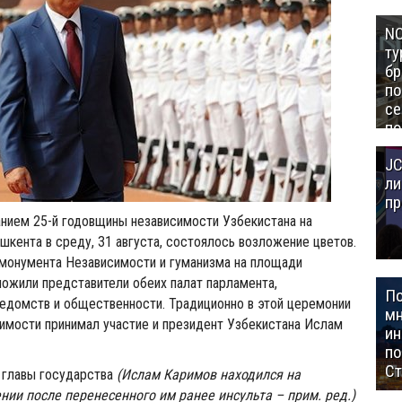
NC
ту
бр
п
се
по
Це
JC
Аз
ли
пр
анием 25-й годовщины независимости Узбекистана на
шкента в среду, 31 августа, состоялось возложение цветов.
монумента Независимости и гуманизма на площади
ожили представители обеих палат парламента,
П
ведомств и общественности. Традиционно в этой церемонии
мн
симости принимал участие и президент Узбекистана Ислам
ин
п
Ст
 главы государства
(Ислам Каримов находился на
нии после перенесенного им ранее инсульта – прим. ред.)