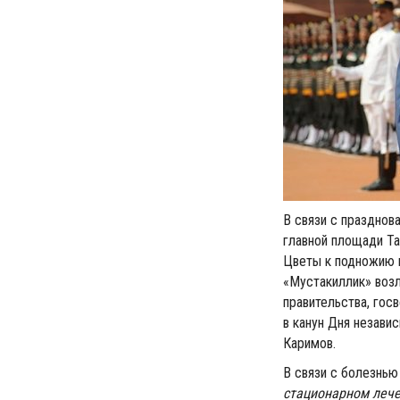
В связи с празднов
главной площади Та
Цветы к подножию 
«Мустакиллик» возл
правительства, гос
в канун Дня незави
Каримов.
В связи с болезнью
стационарном лече