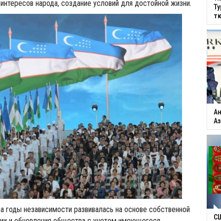
 интересов народа, создание условий для достойной жизни.
Ту
тю
Ан
Аз
а годы независимости развивалась на основе собственной
С
ии и обновления общества с учетом имеющегося