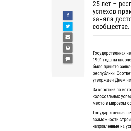
25 лет – ре
успехов пра
заняла дост
сообществе.
Государственная не
1991 года на внеоч
было принято заявл
республики. Соотв
утвержден Днем не
За короткий по ист
колоссальных успех
место в мировом с
Государственная н
возможности строи
направленные на ус