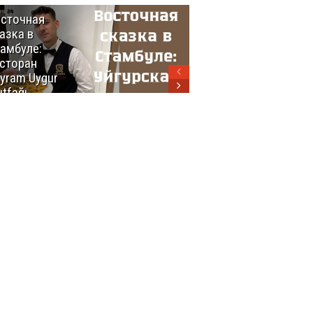
сточная
10 самых
азка в
восхитительных
амбуле:
блюд
сторан
турецкой
yram Uygur
кухни
tfağı