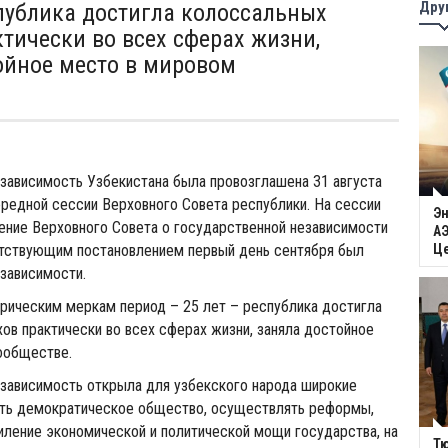
Дру
спублика достигла колоссальных
ктически во всех сферах жизни,
ойное место в мировом
зависимость Узбекистана была провозглашена 31 августа
ередной сессии Верховного Совета республики. На сессии
Эн
ение Верховного Совета о государственной независимости
АЭ
етствующим постановлением первый день сентября был
Ц
зависимости.
орическим меркам период – 25 лет – республика достигла
ов практически во всех сферах жизни, заняла достойное
ообществе.
езависимость открыла для узбекского народа широкие
ть демократическое общество, осуществлять реформы,
иление экономической и политической мощи государства, на
Тю