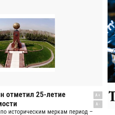
н отметил 25-летие
A+
мости
A-
 по историческим меркам период –