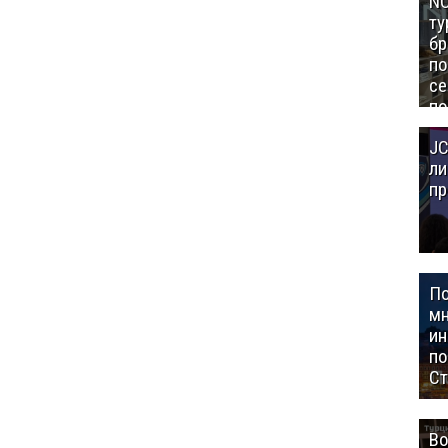
NC
ту
бр
п
се
по
Це
JC
Аз
ли
пр
П
мн
ин
п
Ст
Во