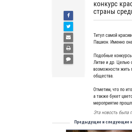
конкурс кра
страны сре
Титул самой красив
Пашион. Именно она
Подобные конкурсы 
Литве и др. Целью
возможности жить п
общества.
Отметим, что по ит
а также букет цвет
мероприятие прошл
Эта новость была п
Предыдущие и следующие 