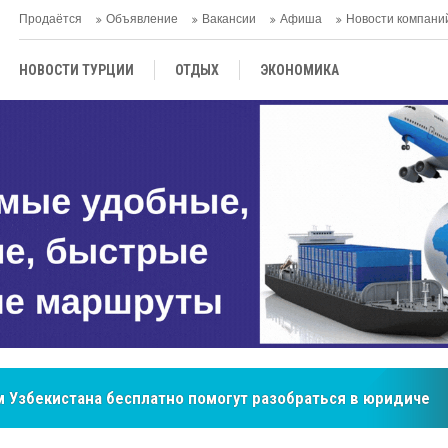
Продаётся
Объявление
Вакансии
Афиша
Новости компани
НОВОСТИ ТУРЦИИ
ОТДЫХ
ЭКОНОМИКА
ТУРЕЦКАЯ КУХНЯ
КУЛЬТУРА
ОБЩЕСТВО
ЦЕНТРАЛЬНАЯ АЗИЯ
МНЕНИE
АНТАЛЬЯ
 Узбекистана бесплатно помогут разобраться в юридическ
бренд, покоривший сердца покупателей Центральной Азии