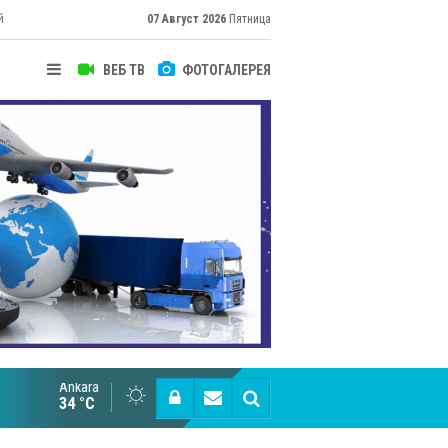
й
07 Август 2026
Пятница
ВЕБ ТВ
ФОТОГАЛЕРЕЯ
их
Ankara
Cottonhill покоряет мировые рынки
34 °C