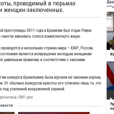
Дру
соты, проводимый в тюрьмах
ди женщин-заключенных.
ой преступницы 2011 года в Бразилии был отдан Раире
 смогла завоевать голоса компетентного жюри.
проводятся в нескольких странах мира – ЮАР, России,
 состязания является возвращение молодым женщинам
Из
о цивильным правилам, в соответствии с законами
огам конкурса бразильянке была вручена ее законная корона,
ов. От обычных конкурсов красоты его отличало лишь то, что
о под усиленной вооруженной охраной.
рочитана 2981 раз.
Уд
новости
по