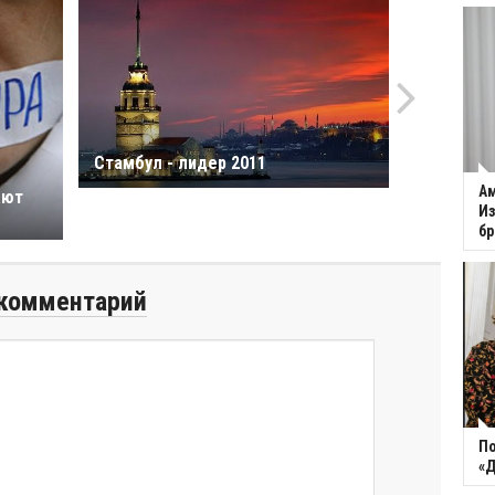
Стамбул - лидер 2011
Ам
ают
Из
бр
комментарий
По
«Д