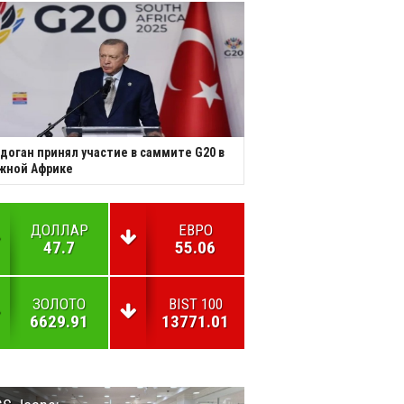
доган принял участие в саммите G20 в
жной Африке
ДОЛЛАР
ЕВРО
47.7
55.06
ЗОЛОТО
BIST 100
6629.91
13771.01