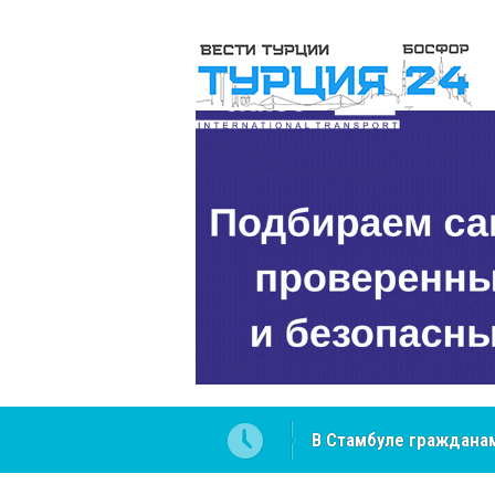
В Стамбуле гражданам
вопросах
NCS Jeans: турецкий 