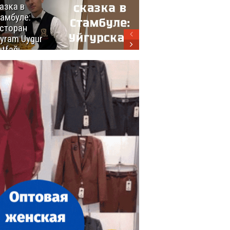
азка в
восхитительных
амбуле:
блюд
сторан
турецкой
yram Uygur
кухни
tfağı