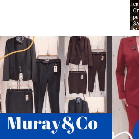
ск
Ст
ре
Sa
Mu