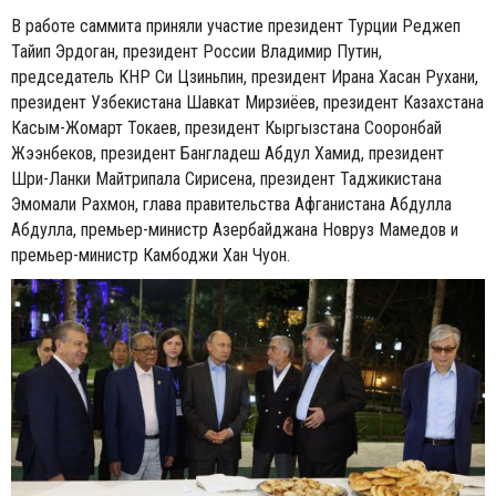
В работе саммита приняли участие президент Турции Реджеп
Тайип Эрдоган, президент России Владимир Путин,
председатель КНР Си Цзиньпин, президент Ирана Хасан Рухани,
президент Узбекистана Шавкат Мирзиёев, президент Казахстана
Касым-Жомарт Токаев, президент Кыргызстана Сооронбай
Жээнбеков, президент Бангладеш Абдул Хамид, президент
Шри-Ланки Майтрипала Сирисена, президент Таджикистана
Эмомали Рахмон, глава правительства Афганистана Абдулла
Абдулла, премьер-министр Азербайджана Новруз Мамедов и
премьер-министр Камбоджи Хан Чуон.