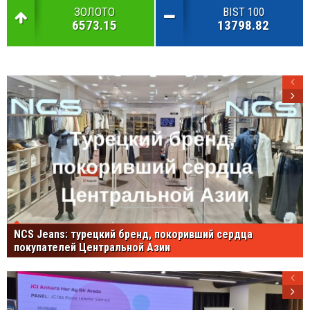
ЗОЛОТО
BIST 100
6573.15
13798.82
NCS Jeans: турецкий бренд, покоривший сердца
покупателей Центральной Азии