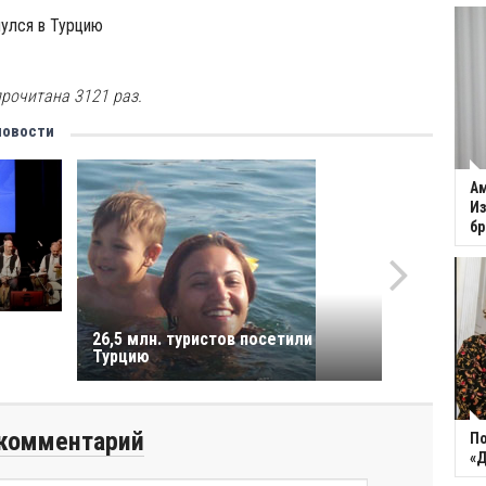
нулся в Турцию
рочитана 3121 раз.
новости
Ам
Из
бр
26,5 млн. туристов посетили
Турцию
комментарий
По
«Д