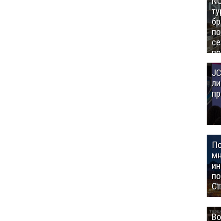
NC
ту
бр
п
се
по
Це
JC
Аз
ли
пр
П
мн
ин
п
Ст
Во