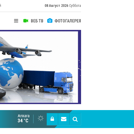
й
08 Август 2026
Суббота
ВЕБ ТВ
ФОТОГАЛЕРЕЯ
их
Ankara
Cottonhill покоряет мировые рынки
34 °C