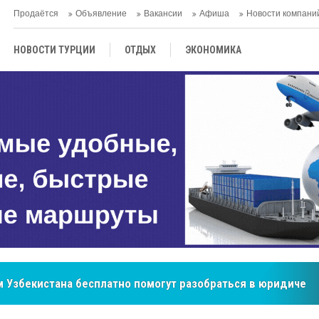
Продаётся
Объявление
Вакансии
Афиша
Новости компани
НОВОСТИ ТУРЦИИ
ОТДЫХ
ЭКОНОМИКА
ТУРЕЦКАЯ КУХНЯ
КУЛЬТУРА
ОБЩЕСТВО
ЦЕНТРАЛЬНАЯ АЗИЯ
МНЕНИE
АНТАЛЬЯ
 Узбекистана бесплатно помогут разобраться в юридическ
бренд, покоривший сердца покупателей Центральной Азии