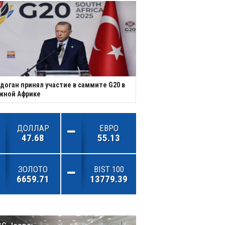
доган принял участие в саммите G20 в
жной Африке
ДОЛЛАР
ЕВРО
47.68
55.13
ЗОЛОТО
BIST 100
6659.71
13779.39