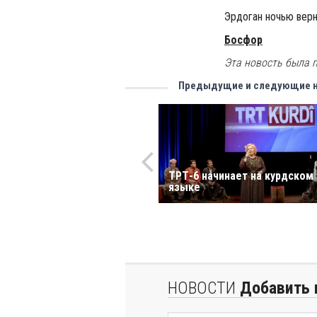
Эрдоган ночью вер
Босфор
Эта новость была п
Предыдущие и следующие 
ТРТ-6 начинает на курдском
языке
НОВОСТИ
Добавить 