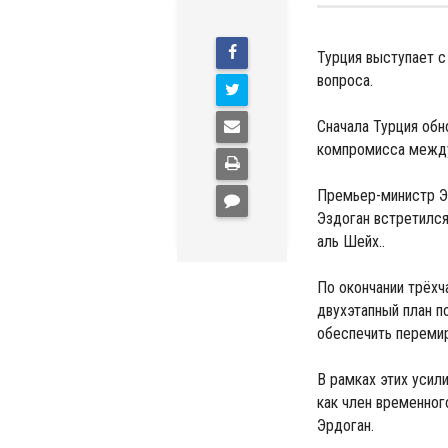
Турция выступает с
вопроса.
Сначала Турция обн
компромисса между
Премьер-министр Эр
Эздоган встретилс
аль Шейх..
По окончании трёхч
двухэтапный план п
обеспечить перемир
В рамках этих усил
как член временног
Эрдоган.