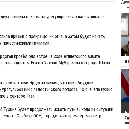
Дру
 двухэтапным планом по урегулированию палестинского
овила призыв о прекращении огня, а затем будет искать
 палестинскими группами.
доган провёл ряд встреч в ходе египетского визита.
Из
я с президентом Египта Хюсню Мубареком в городе Шарм
асовой встречи Эрдоган заявил, что они обсудили
о урегулированию палестинского вопроса, но сначала нужно
ие в секторе Газа.
ий Турция будет продолжать искать пути выхода из ситуации
о совета Совбеза ООН, - продолжил премьер-министр
Уд
по