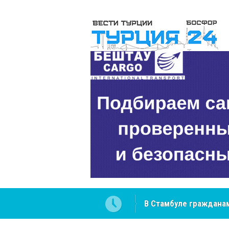
В Стамбуле гражданам
вопросах
NCS Jeans: турецкий 