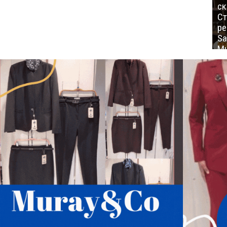
ск
Ст
ре
Sa
Mu