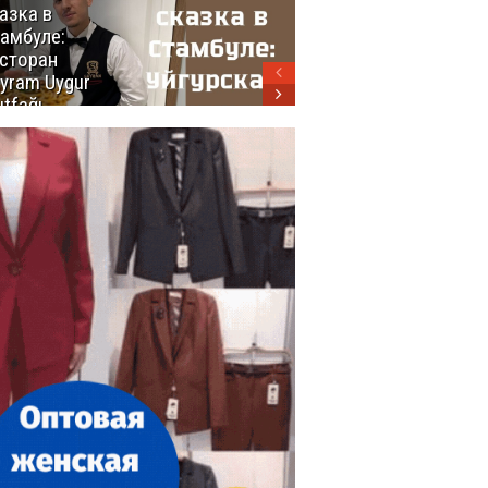
азка в
восхитительных
амбуле:
блюд
сторан
турецкой
yram Uygur
кухни
tfağı