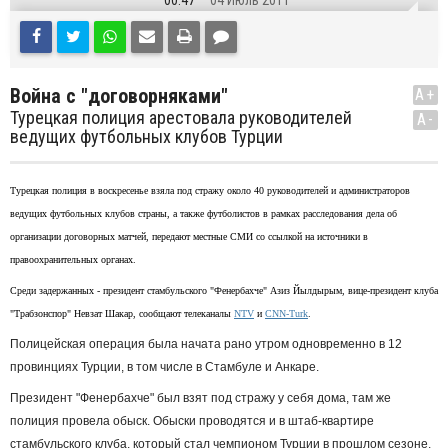
00:47
04 Июль 2011
Война с "договорняками"
A+
Турецкая полиция арестовала руководителей
A-
ведущих футбольных клубов Турции
Турецкая полиция в воскресенье взяла под стражу около 40 руководителей и администраторов
ведущих футбольных клубов страны, а также футболистов в рамках расследования дела об
организации договорных матчей, передают местные СМИ со ссылкой на источники в
правоохранительных органах.
Среди задержанных - президент стамбульского "Фенербахче" Азиз Йылдырым, вице-президент клуба
"Трабзонспор" Невзат Шакар, сообщают телеканалы
NTV
и
CNN-Turk
.
Полицейская операция была начата рано утром одновременно в 12
провинциях Турции, в том числе в Стамбуле и Анкаре.
Президент "Фенербахче" был взят под стражу у себя дома, там же
полиция провела обыск. Обыски проводятся и в штаб-квартире
стамбульского клуба, который стал чемпионом Турции в прошлом сезоне,