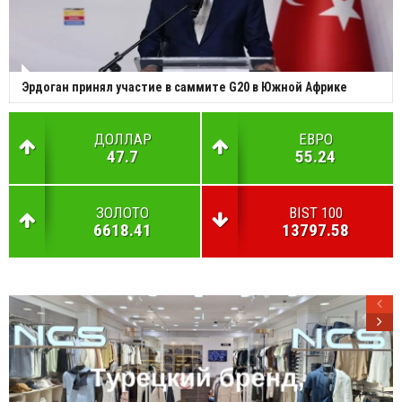
Эрдоган принял участие в саммите G20 в Южной Африке
ДОЛЛАР
ЕВРО
47.7
55.24
ЗОЛОТО
BIST 100
6618.41
13797.58