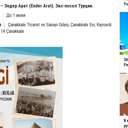
Уз
– Эндер Арат (Ender Arat). Экс-посол Турции.
 1 июня
 :
Çanakkale Ticaret ve Sanayi Odası, Çanakkale Evi, Kayserili
 14 Çanakkale
34
Ре
В 
ру