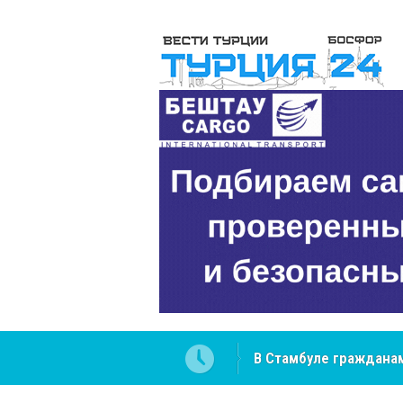
В Стамбуле гражданам
вопросах
NCS Jeans: турецкий 