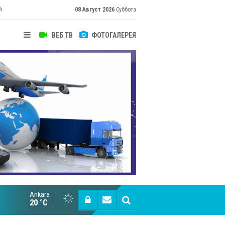
й
08 Август 2026
Суббота
ВЕБ ТВ
ФОТОГАЛЕРЕЯ
их
Ankara
Cottonhill покоряет мировые рынки
20 °C