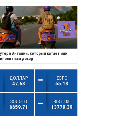
утер в Анталии, который катает или
иносит вам доход
ДОЛЛАР
ЕВРО
47.68
55.13
ЗОЛОТО
BIST 100
6659.71
13779.39