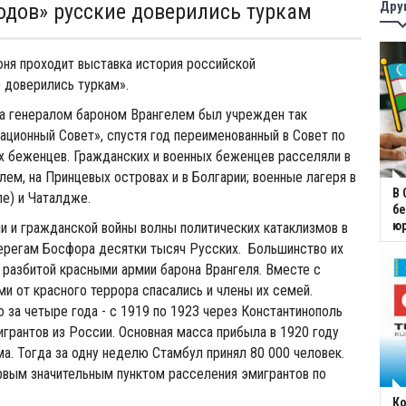
Дру
одов» русские доверились туркам
юня проходит выставка история российской
 доверились туркам».
да генералом бароном Врангелем был учрежден так
ционный Совет», спустя год переименованный в Совет по
х беженцев. Гражданских и военных беженцев расселяли в
лем, на Принцевых островах и в Болгарии; военные лагеря в
В 
ле) и Чаталдже.
бе
юр
 и гражданской войны волны политических катаклизмов в
берегам Босфора десятки тысяч Русских. Большинство их
 разбитой красными армии барона Врангеля. Вместе с
и от красного террора спасались и члены их семей.
о за четыре года - с 1919 по 1923 через Константинополь
грантов из России. Основная масса прибыла в 1920 году
а. Тогда за одну неделю Стамбул принял 80 000 человек.
рвым значительным пунктом расселения эмигрантов по
Ко