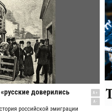
 «русские доверились
A+
A-
стория российской эмиграции