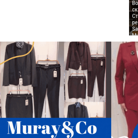
Во
ск
Ст
ре
Sa
Mu