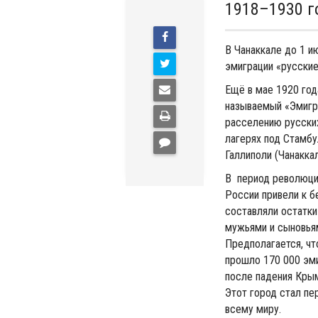
1918–1930 г
В Чанаккале до 1 и
эмиграции «русские
Ещё в мае 1920 го
называемый «Эмигра
расселению русски
лагерях под Стамбу
Галлиполи (Чанакка
В период революции
России привели к 
составляли остатки
мужьями и сыновьям
Предполагается, чт
прошло 170 000 эми
после падения Крым
Этот город стал пе
всему миру.