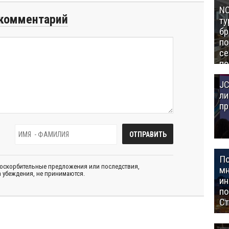
NC
комментарий
ту
бр
п
се
по
Це
JC
Аз
ли
пр
П
 оскорбительные предложения или последствия,
мн
 убеждения, не принимаются.
ин
п
Ст