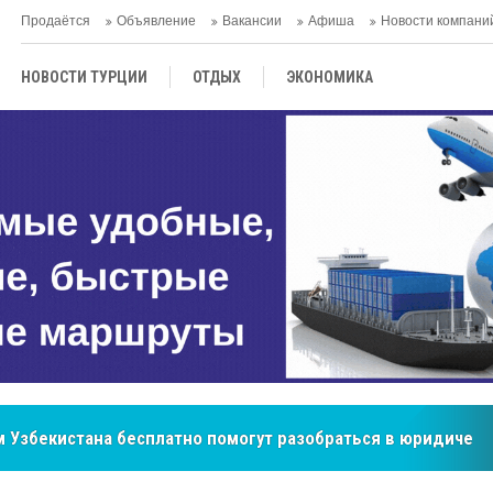
Продаётся
Объявление
Вакансии
Афиша
Новости компани
НОВОСТИ ТУРЦИИ
ОТДЫХ
ЭКОНОМИКА
ТУРЕЦКАЯ КУХНЯ
КУЛЬТУРА
ОБЩЕСТВО
ЦЕНТРАЛЬНАЯ АЗИЯ
МНЕНИE
АНТАЛЬЯ
 Узбекистана бесплатно помогут разобраться в юридическ
бренд, покоривший сердца покупателей Центральной Азии