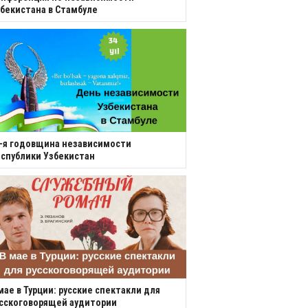
бекистана в Стамбуле
-я годовщина независимости
спублики Узбекистан
мае в Турции: русские спектакли для
сскоговорящей аудитории