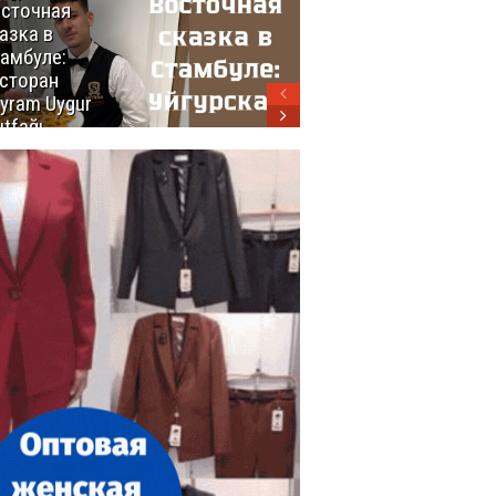
сточная
10 самых
азка в
восхитительных
амбуле:
блюд
сторан
турецкой
yram Uygur
кухни
tfağı