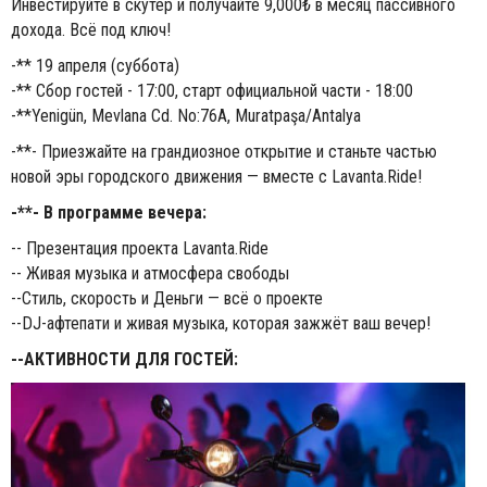
Инвестируйте в скутер и получайте 9,000₺ в месяц пассивного
дохода. Всё под ключ!
-** 19 апреля (суббота)
-** Сбор гостей - 17:00, старт официальной части - 18:00
-**Yenigün, Mevlana Cd. No:76A, Muratpaşa/Antalya
-**- Приезжайте на грандиозное открытие и станьте частью
новой эры городского движения — вместе с Lavanta.Ride!
-**- В программе вечера:
-- Презентация проекта Lavanta.Ride
-- Живая музыка и атмосфера свободы
--Стиль, скорость и Деньги — всё о проекте
--DJ-афтепати и живая музыка, которая зажжёт ваш вечер!
--АКТИВНОСТИ ДЛЯ ГОСТЕЙ: