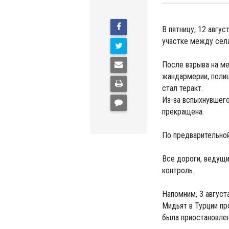
В пятницу, 12 авгу
участке между сел
После взрыва на м
жандармерии, полиц
стал теракт.
Из-за вспыхнувшего
прекращена.
По предварительной
Все дороги, ведущи
контроль.
Напомним, 3 август
Мидьят в Турции пр
была приостановлен