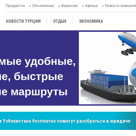
Продаётся
Объявление
Вакансии
Афиша
Новости компани
НОВОСТИ ТУРЦИИ
ОТДЫХ
ЭКОНОМИКА
ТУРЕЦКАЯ КУХНЯ
КУЛЬТУРА
ОБЩЕСТВО
ЦЕНТРАЛЬНАЯ АЗИЯ
МНЕНИE
АНТАЛЬЯ
 Узбекистана бесплатно помогут разобраться в юридическ
бренд, покоривший сердца покупателей Центральной Азии