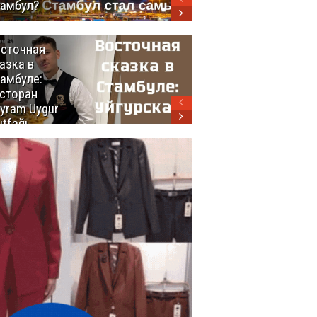
амбул?
сточная
10 самых
азка в
восхитительных
амбуле:
блюд
сторан
турецкой
yram Uygur
кухни
tfağı