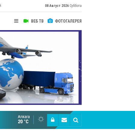
й
08 Август 2026
Суббота
ВЕБ ТВ
ФОТОГАЛЕРЕЯ
их
Ankara
Cottonhill покоряет мировые рынки
20 °C