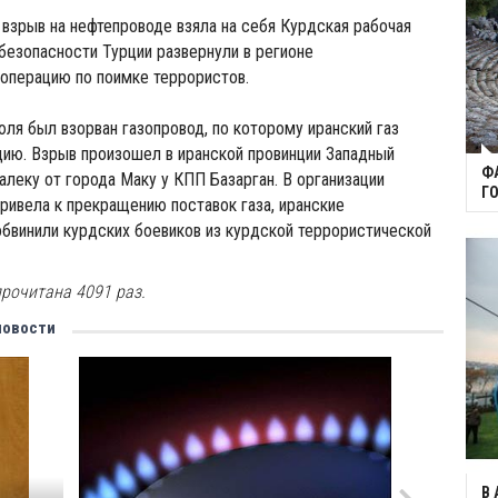
 взрыв на нефтепроводе взяла на себя Курдская рабочая
 безопасности Турции развернули в регионе
операцию по поимке террористов.
юля был взорван газопровод, по которому иранский газ
цию. Взрыв произошел в иранской провинции Западный
Ф
леку от города Маку у КПП Базарган. В организации
Г
привела к прекращению поставок газа, иранские
бвинили курдских боевиков из курдской террористической
рочитана 4091 раз.
новости
В 