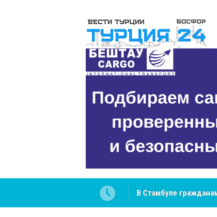
В Стамбуле гражданам
вопросах
NCS Jeans: турецкий 