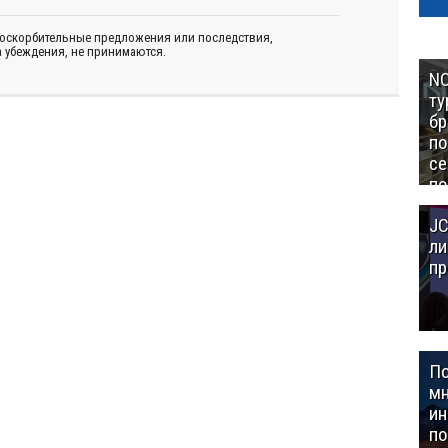
 оскорбительные предложения или последствия,
 убеждения, не принимаются.
NC
ту
бр
п
се
по
Це
JC
Аз
ли
пр
П
мн
ин
п