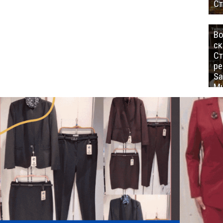
Ст
Во
ск
Ст
ре
Sa
Mu