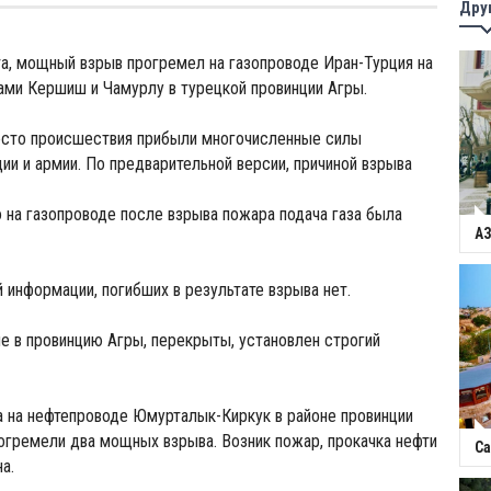
Дру
ста, мощный взрыв прогремел на газопроводе Иран-Турция на
ами Кершиш и Чамурлу в турецкой провинции Агры.
есто происшествия прибыли многочисленные силы
ии и армии. По предварительной версии, причиной взрыва
 на газопроводе после взрыва пожара подача газа была
А
 информации, погибших в результате взрыва нет.
е в провинцию Агры, перекрыты, установлен строгий
а на нефтепроводе Юмурталык-Киркук в районе провинции
огремели два мощных взрыва. Возник пожар, прокачка нефти
Са
а.