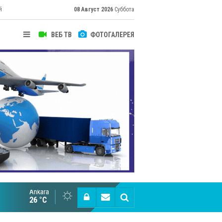
й
08 Август 2026
Суббота
ВЕБ ТВ
ФОТОГАЛЕРЕЯ
их
Ankara
Cottonhill покоряет мировые рынки
26 °C