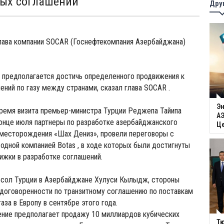
вых соглашений
Дру
лава компании SOCAR (Госнефтекомпания Азербайджана)
 предполагается достичь определенного продвижения к
ний по газу между странами, сказал глава SOCAR .
Эн
время визита премьер-министра Турции Реджепа Тайипа
АЭ
конце июля партнеры по разработке азербайджанского
Ц
 месторождения «Шах Дениз», провели переговоры с
одной компанией Botas , в ходе которых были достигнуты
ижки в разработке соглашений.
посол Турции в Азербайджане Хулуси Кылыдж, стороны
 договоренности по транзитному соглашению по поставкам
аза в Европу в сентябре этого года.
ение предполагает продажу 10 миллиардов кубических
Тю