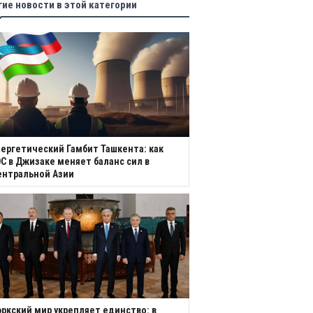
гие новости в этой категории
ергетический Гамбит Ташкента: как
С в Джизаке меняет баланс сил в
ентральной Азии
ркский мир укрепляет единство: в