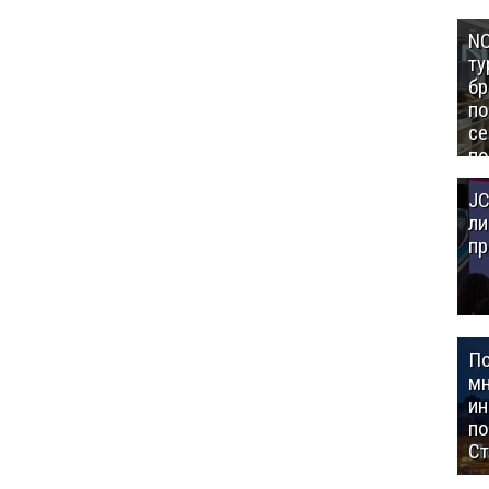
NC
ту
бр
п
се
по
Це
JC
Аз
ли
пр
П
мн
ин
п
Ст