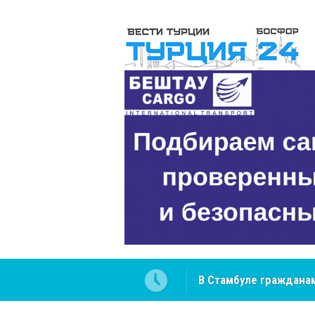
В Стамбуле гражданам
вопросах
NCS Jeans: турецкий 