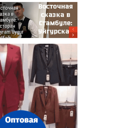
сточная
10 самых
азка в
восхитительных
амбуле:
блюд
сторан
турецкой
yram Uygur
кухни
tfağı