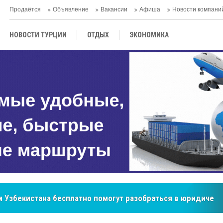
Продаётся
Объявление
Вакансии
Афиша
Новости компани
НОВОСТИ ТУРЦИИ
ОТДЫХ
ЭКОНОМИКА
ТУРЕЦКАЯ КУХНЯ
КУЛЬТУРА
ОБЩЕСТВО
ЦЕНТРАЛЬНАЯ АЗИЯ
МНЕНИE
АНТАЛЬЯ
 Узбекистана бесплатно помогут разобраться в юридическ
бренд, покоривший сердца покупателей Центральной Азии