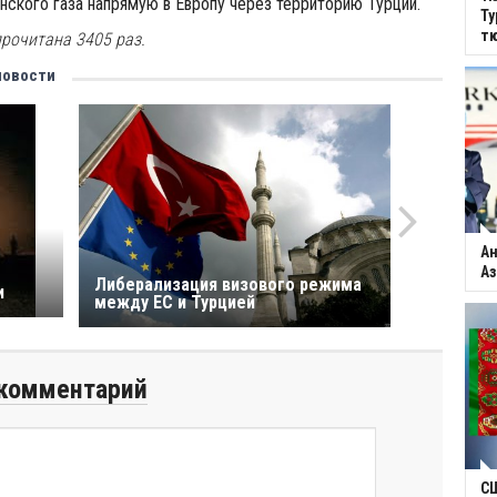
ского газа напрямую в Европу через территорию Турции.
Ту
тю
рочитана 3405 раз.
новости
Ан
Аз
Либерализация визового режима
и
между ЕС и Турцией
комментарий
С