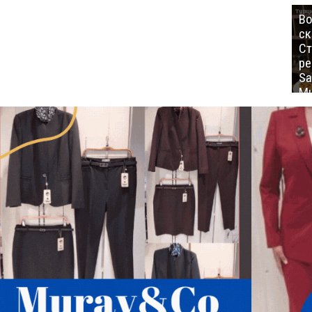
Во
ск
Ст
ре
Sa
Mu