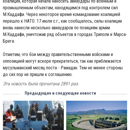
коалиция, которая начала наносить авиаудары по военным и
промышленным объектам, находящимся под контролем сил
М.Каддафи. Через некоторое время командование коалицией
перешло к НАТО. 17 июля с.г., как сообщалось, силы коалиции
вновь нанесли несколько авиаударов по позициям армии
М.Каддафи, уничтожив ряд объектов в городах Триполи и Марса-
Брега.
Отметим, что бои между правительственными войсками и
оппозицией могут вскоре прекратиться, так как приближается
мусульманский месяц поста - Рамадан. Тем не менее стороны
до сих пор не пришли к соглашению.
Эта новость была прочитана 2891 раз.
Предыдущие и следующие новости