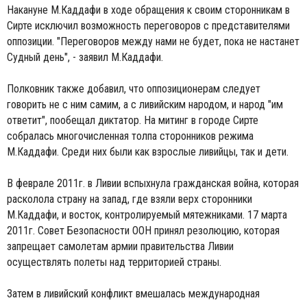
Накануне М.Каддафи в ходе обращения к своим сторонникам в
Сирте исключил возможность переговоров с представителями
оппозиции. "Переговоров между нами не будет, пока не настанет
Судный день", - заявил М.Каддафи.
Полковник также добавил, что оппозиционерам следует
говорить не с ним самим, а с ливийским народом, и народ "им
ответит", пообещал диктатор. На митинг в городе Сирте
собралась многочисленная толпа сторонников режима
М.Каддафи. Среди них были как взрослые ливийцы, так и дети.
В феврале 2011г. в Ливии вспыхнула гражданская война, которая
расколола страну на запад, где взяли верх сторонники
М.Каддафи, и восток, контролируемый мятежниками. 17 марта
2011г. Совет Безопасности ООН принял резолюцию, которая
запрещает самолетам армии правительства Ливии
осуществлять полеты над территорией страны.
Затем в ливийский конфликт вмешалась международная