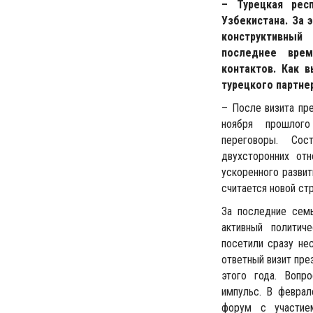
– Турецкая рес
Узбекистана. За 
конструктивный
последнее врем
контактов. Как 
турецкого партне
– После визита пр
ноября прошлого
переговоры. Сос
двухсторонних от
ускоренного развит
считается новой ст
За последние сем
активный политич
посетили сразу не
ответный визит пре
этого года. Вопр
импульс. В феврал
форум с участие