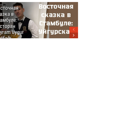
сточная
10 самых
азка в
восхитительных
амбуле:
блюд
сторан
турецкой
yram Uygur
кухни
tfağı