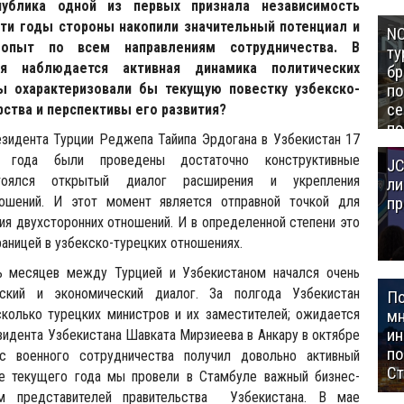
публика одной из первых признала независимость
эти годы стороны накопили значительный потенциал и
NC
 опыт по всем направлениям сотрудничества. В
ту
я наблюдается активная динамика политических
бр
вы охарактеризовали бы текущую повестку узбекско-
п
се
рства и перспективы его развития?
по
езидента Турции Реджепа Тайипа Эрдогана в Узбекистан 17
Це
 года были проведены достаточно конструктивные
JC
Аз
тоялся открытый диалог расширения и укрепления
ли
ношений. И этот момент является отправной точкой для
пр
ия двухсторонних отношений. И в определенной степени это
раницей в узбекско-турецких отношениях.
ь месяцев между Турцией и Узбекистаном начался очень
еский и экономический диалог. За полгода Узбекистан
П
сколько турецких министров и их заместителей; ожидается
мн
ин
зидента Узбекистана Шавката Мирзиеева в Анкару в октябре
п
ос военного сотрудничества получил довольно активный
Ст
е текущего года мы провели в Стамбуле важный бизнес-
м представителей правительства Узбекистана. В мае