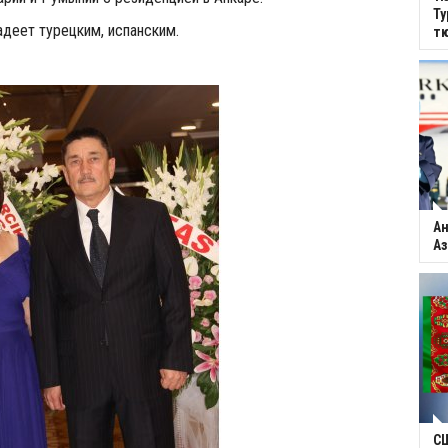
Ту
деет турецким, испанским.
тю
Ан
Аз
С