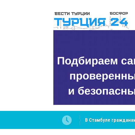
 разобраться в юридических
NCS Jeans: турецкий 