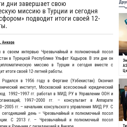
Дру
ти дни завершает свою
скую миссию в Турции и сегодня
осфором» подводит итоги своей 12-
ты.
, Анкара
л в своем интервью Чрезвычайный и полномочный посол
стан в Турецкой Республике Ульфат Кадыров. В эти дни он
Эн
ипломатическую миссию в Турции и сегодня вместе с
АЭ
Ц
ит итоги своей 12-летней работы.
Родился в 1956 году в Фергане (Узбекистан). Окончил
хнический институт, Московский всесоюзный юридический
риод 1992–1997 гг. работал в МИД РУ в Управлении ООН и
ганизаций; 1997–2000 гг. – консультант в Аппарате
0–2005 гг. – начальник консульского управления МИД РУ. С
о сегодняшний день – Чрезвычайный и полномочный посол
рции. С 2013 г. – Чрезвычайный и полномочный посол
арии и Румынии с резиденцией в Анкаре.
Тю