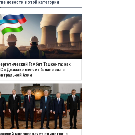
гие новости в этой категории
ергетический Гамбит Ташкента: как
С в Джизаке меняет баланс сил в
ентральной Азии
ркский мир укрепляет единство: в