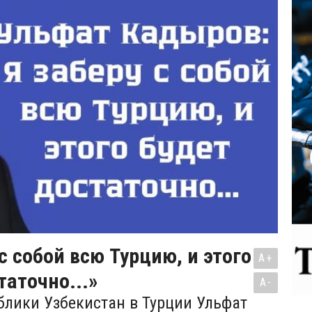
 с собой всю Турцию, и этого
A+
таточно...»
A-
блики Узбекистан в Турции Ульфат