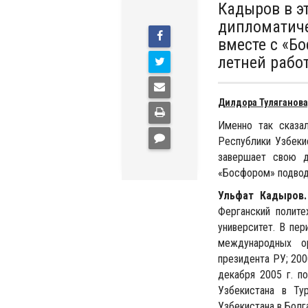
Кадыров в э
дипломатиче
вместе с «Б
летней рабо
Дилдора Туляганова
Именно так сказа
Республики Узбеки
завершает свою д
«Босфором» подвод
Ульфат Кадыров.
Ферганский полите
университет. В пе
международных ор
президента РУ; 200
декабря 2005 г. п
Узбекистана в Ту
Узбекистана в Болг