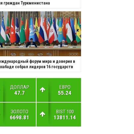
я граждан Туркменистана
ждународный форум мира и доверия в
хабаде собрал лидеров 16 государств
ДОЛЛАР
ЕВРО
47.7
55.24
ЗОЛОТО
BIST 100
6698.81
13811.14