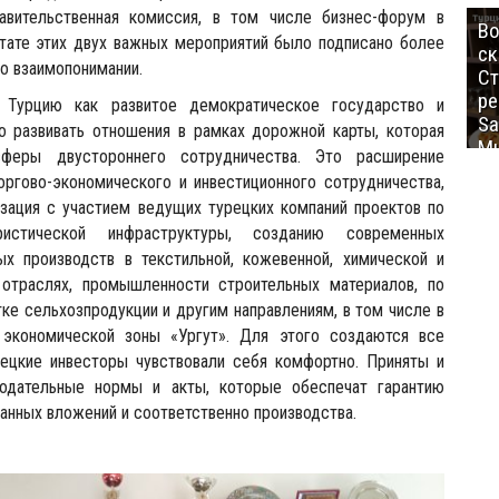
авительственная комиссия, в том числе бизнес-форум в
Во
ьтате этих двух важных мероприятий было подписано более
ск
о взаимопонимании.
Ст
ре
Турцию как развитое демократическое государство и
Sa
 развивать отношения в рамках дорожной карты, которая
Mu
феры двустороннего сотрудничества. Это расширение
оргово-экономического и инвестиционного сотрудничества,
изация с участием ведущих турецких компаний проектов по
ристической инфраструктуры, созданию современных
ых производств в текстильной, кожевенной, химической и
отраслях, промышленности строительных материалов, по
ке сельхозпродукции и другим направлениям, в том числе в
 экономической зоны «Ургут». Для этого создаются все
рецкие инвесторы чувствовали себя комфортно. Приняты и
нодательные нормы и акты, которые обеспечат гарантию
анных вложений и соответственно производства.