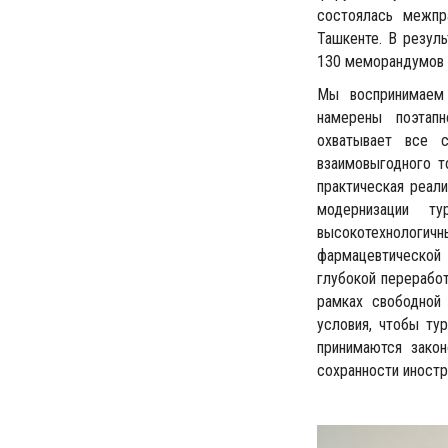
состоялась межпр
Ташкенте. В резул
130 меморандумов 
Мы воспринимаем 
намерены поэтапно
охватывает все с
взаимовыгодного т
практическая реал
модернизации ту
высокотехнологичн
фармацевтической 
глубокой переработ
рамках свободной
условия, чтобы ту
принимаются зако
сохранности иностр