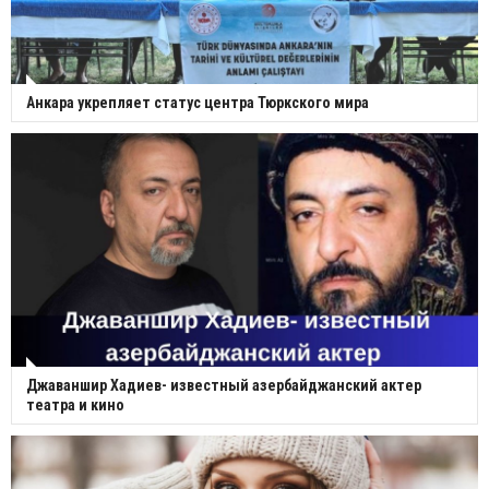
Анкара укрепляет статус центра Тюркского мира
Джаваншир Хадиев- известный азербайджанский актер
театра и кино