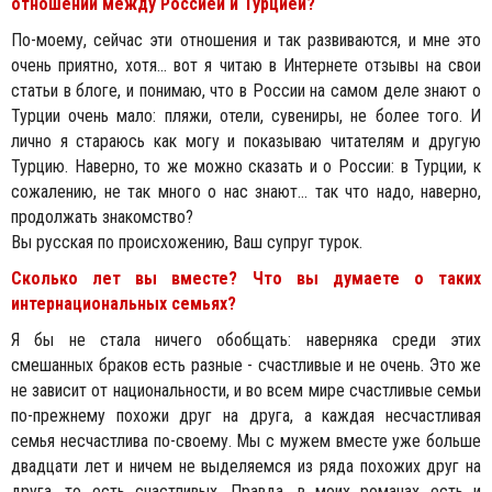
отношений между Россией и Турцией?
По-моему, сейчас эти отношения и так развиваются, и мне это
очень приятно, хотя... вот я читаю в Интернете отзывы на свои
статьи в блоге, и понимаю, что в России на самом деле знают о
Турции очень мало: пляжи, отели, сувениры, не более того. И
лично я стараюсь как могу и показываю читателям и другую
Турцию. Наверно, то же можно сказать и о России: в Турции, к
сожалению, не так много о нас знают... так что надо, наверно,
продолжать знакомство?
Вы русская по происхожению, Ваш супруг турок.
Сколько лет вы вместе? Что вы думаете о таких
интернациональных семьях?
Я бы не стала ничего обобщать: наверняка среди этих
смешанных браков есть разные - счастливые и не очень. Это же
не зависит от национальности, и во всем мире счастливые семьи
по-прежнему похожи друг на друга, а каждая несчастливая
семья несчастлива по-своему. Мы с мужем вместе уже больше
двадцати лет и ничем не выделяемся из ряда похожих друг на
друга, то есть счастливых. Правда, в моих романах есть и