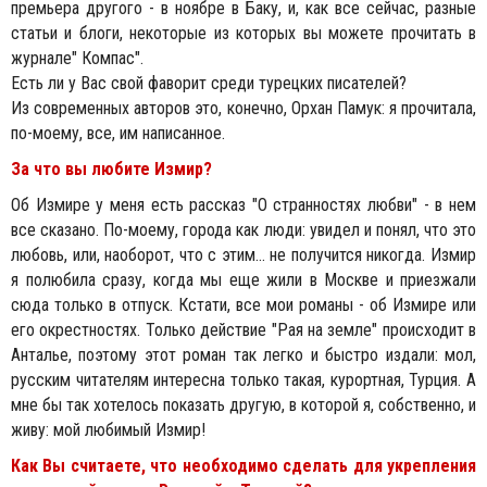
премьера другого - в ноябре в Баку, и, как все сейчас, разные
статьи и блоги, некоторые из которых вы можете прочитать в
журнале" Компас".
Есть ли у Вас свой фаворит среди турецких писателей?
Из современных авторов это, конечно, Орхан Памук: я прочитала,
по-моему, все, им написанное.
За что вы любите Измир?
Об Измире у меня есть рассказ "О странностях любви" - в нем
все сказано. По-моему, города как люди: увидел и понял, что это
любовь, или, наоборот, что с этим... не получится никогда. Измир
я полюбила сразу, когда мы еще жили в Москве и приезжали
сюда только в отпуск. Кстати, все мои романы - об Измире или
его окрестностях. Только действие "Рая на земле" происходит в
Анталье, поэтому этот роман так легко и быстро издали: мол,
русским читателям интересна только такая, курортная, Турция. А
мне бы так хотелось показать другую, в которой я, собственно, и
живу: мой любимый Измир!
Как Вы считаете, что необходимо сделать для укрепления