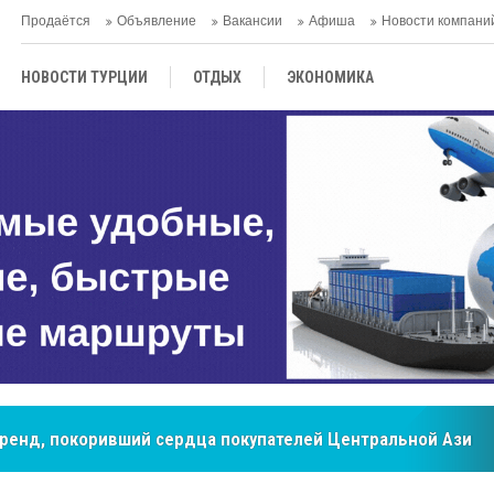
Продаётся
Объявление
Вакансии
Афиша
Новости компани
НОВОСТИ ТУРЦИИ
ОТДЫХ
ЭКОНОМИКА
ТУРЕЦКАЯ КУХНЯ
КУЛЬТУРА
ОБЩЕСТВО
ЦЕНТРАЛЬНАЯ АЗИЯ
МНЕНИE
АНТАЛЬЯ
бренд, покоривший сердца покупателей Центральной Азии
мировые рынки