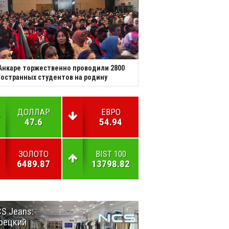
Анкаре торжественно проводили 2800
остранных студентов на родину
ДОЛЛАР
ЕВРО
47.6
54.94
ЗОЛОТО
BIST 100
6489.87
13798.82
S Jeans:
Великий
рецкий
Шёлковый