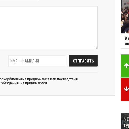
В 
ин
 оскорбительные предложения или последствия,
 убеждения, не принимаются.
NC
ту