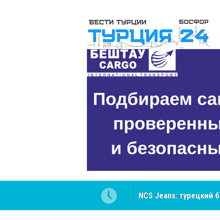
NCS Jeans: турецкий 
Cottonhill покоряет 