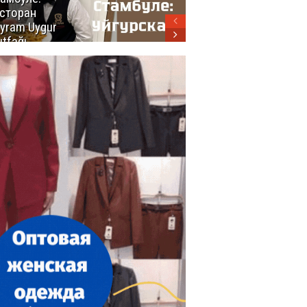
сторан
турецкой
yram Uygur
кухни
tfağı