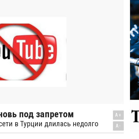
новь под запретом
A+
сети в Турции длилась недолго
A-