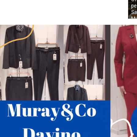
ре
Sa
Mu