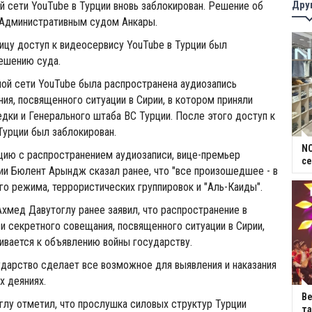
Дру
й сети YouTube в Турции вновь заблокирован. Решение об
 Административным судом Анкары.
ницу доступ к видеосервису YouTube в Турции был
ешению суда.
ной сети YouTube была распространена аудиозапись
ия, посвященного ситуации в Сирии, в котором приняли
едки и Генерального штаба ВС Турции. После этого доступ к
Турции был заблокирован.
NC
цию с распространением аудиозаписи, вице-премьер
се
ии Бюлент Арындж сказал ранее, что "все произошедшее - в
го режима, террористических группировок и "Аль-Каиды".
хмед Давутоглу ранее заявил, что распространение в
и секретного совещания, посвященного ситуации в Сирии,
ивается к объявлению войны государству.
ударство сделает все возможное для выявления и наказания
х деяниях.
В
глу отметил, что прослушка силовых структур Турции
та