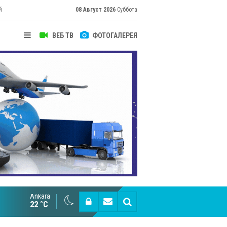
й
08 Август 2026
Суббота
ВЕБ ТВ
ФОТОГАЛЕРЕЯ
их
Ankara
Cottonhill покоряет мировые рынки
22 °C