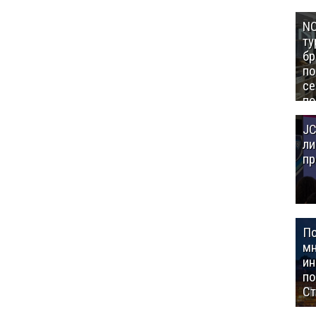
NC
ту
бр
п
се
по
Це
JC
Аз
ли
пр
П
мн
ин
п
Ст