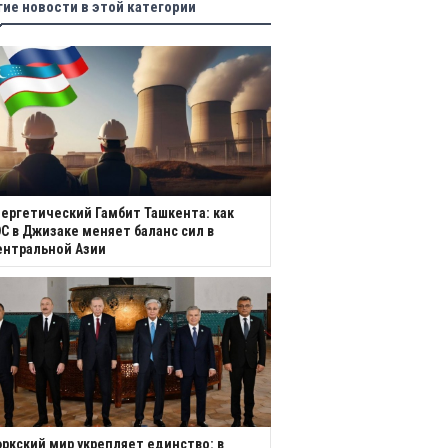
гие новости в этой категории
ергетический Гамбит Ташкента: как
С в Джизаке меняет баланс сил в
ентральной Азии
ркский мир укрепляет единство: в