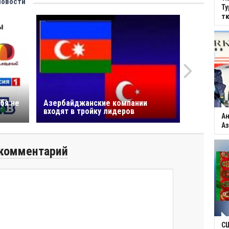
новости
Ту
тю
бя не
Азербайджанские компании
входят в тройку лидеров
Ан
Аз
комментарий
С