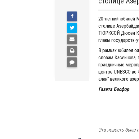
столице Азе
20-летний юбилей 
столице Азербайджа
ТЮРКСОЙ Дюсен Кас
главы государств-у
В рамках юбилея ож
словам Касеинова, 
праздничные меропр
центре UNESCO во 
алан" великого азе
Газета Босфор
Эта новость была п