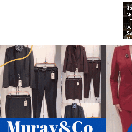
Во
ск
Ст
ре
Sa
Mu