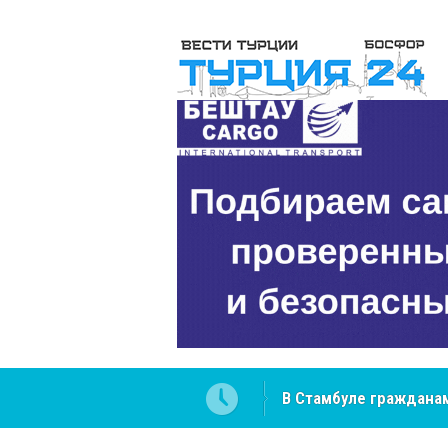
В Стамбуле гражданам
вопросах
NCS Jeans: турецкий 