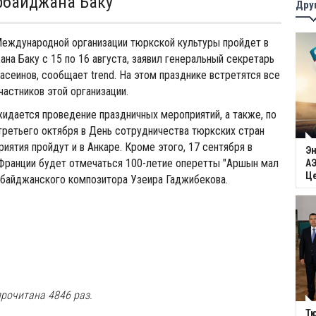
рбайджана Баку
Дру
Международной организации тюркской культуры пройдет в
на Баку с 15 по 16 августа, заявил генеральный секретарь
еинов, сообщает trend. На этом празднике встретятся все
частников этой организации.
идается проведение праздничных мероприятий, а также, по
третьего октября в День сотрудничества тюркских стран
иятия пройдут и в Анкаре. Кроме этого, 17 сентября в
Эн
Франции будет отмечаться 100-летие оперетты "Аршын мал
АЭ
Ц
рбайджанского композитора Узеира Гаджибекова.
рочитана 4846 раз.
Тю