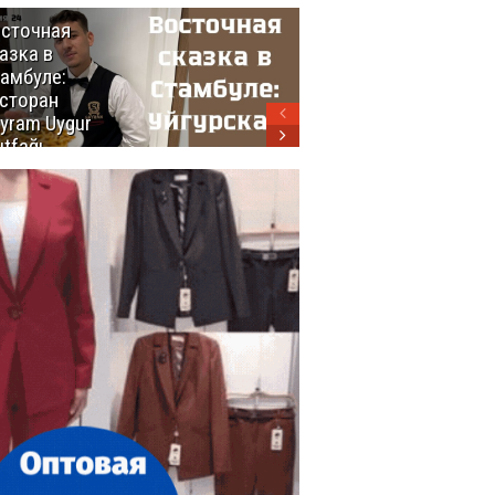
сточная
10 самых
азка в
восхитительных
амбуле:
блюд
сторан
турецкой
yram Uygur
кухни
tfağı