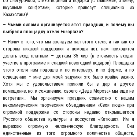
со Снегурочкой, стихотворения и подарки (с «нашими», отмечу,
вкусными конфетами, которые привезут специально из
Казахстана)!
– Чьими силами организуется этот праздник, и почему вы
выбрали площадку отеля
Europlaza
?
– Начну с того, что мы арендуем зал этого отеля, и так как со
стороны никакой поддержки и помощи нет, нам приходится
делать вход платным – деткам 35 лир (в стоимость входит
участие в программе и сладкий новогодний подарок). Площадка
этого отеля нам подошла и по интерьеру, и по форме, и по
освещению – мне для моей задумки это было крайне важно.
Хотя мы с удовольствием приняли бы в дар и другое
помещение, но, к сожалению, своего «Деда Мороза» мы еще не
встретили… Мы организуем праздник совместно с нашим
некоммерческим творческим объединением «Свои люди» при
огромной поддержке со стороны недавно открывшегося
Русского общества культуры и исскуства «Катюша». Им я
выражаю огромную человеческую благодарность. Они
единственные из того огромного количества обществ,