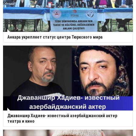
Анкара укрепляет статус центра Тюркского мира
Джаваншир Хадиев- известный азербайджанский актер
театра и кино