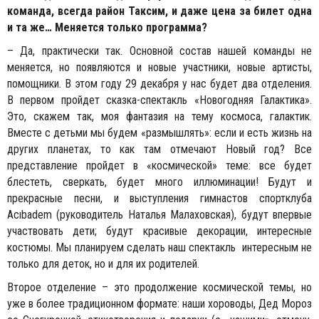
команда, всегда район Таксим, и даже цена за билет одна
и та же… Меняется только программа?
– Да, практически так. Основной состав нашей команды не
меняется, но появляются и новые участники, новые артисты,
помощники. В этом году 29 декабря у нас будет два отделения.
В первом пройдет сказка-спектакль «Новогодняя Галактика».
Это, скажем так, моя фантазия на тему космоса, галактик.
Вместе с детьми мы будем «размышлять»: если и есть жизнь на
других планетах, то как там отмечают Новый год? Все
представление пройдет в «космической» теме: все будет
блестеть, сверкать, будет много иллюминации! Будут и
прекрасные песни, и выступления гимнастов cпортклуба
Acıbadem (руководитель Наталья Малаховская), будут впервые
участвовать дети; будут красивые декорации, интересные
костюмы. Мы планируем сделать наш спектакль интересным не
только для деток, но и для их родителей.
Второе отделение – это продолжение космической темы, но
уже в более традиционном формате: наши хороводы, Дед Мороз