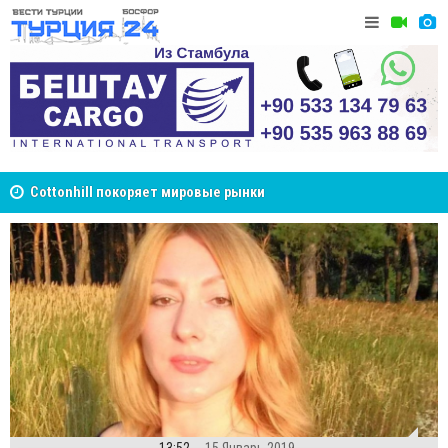
Cottonhill покоряет мировые рынки
Великий Ш
Стамбуле