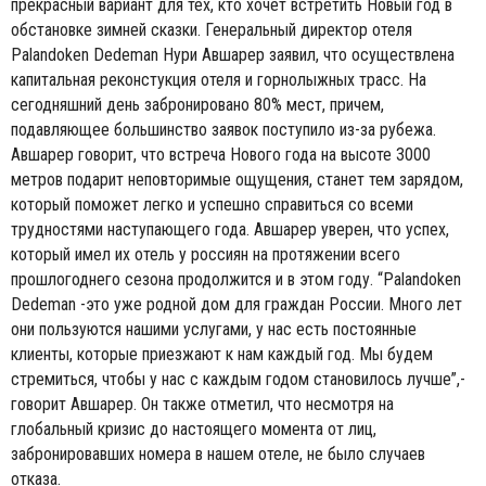
прекрасный вариант для тех, кто хочет встретить Новый год в
обстановке зимней сказки. Генеральный директор отеля
Palandoken Dedeman Нури Авшарер заявил, что осуществлена
капитальная реконстукция отеля и горнолыжных трасс. На
сегодняшний день забронировано 80% мест, причем,
подавляющее большинство заявок поступило из-за рубежа.
Авшарер говорит, что встреча Нового года на высоте 3000
метров подарит неповторимые ощущения, станет тем зарядом,
который поможет легко и успешно справиться со всеми
трудностями наступающего года. Авшарер уверен, что успех,
который имел их отель у россиян на протяжении всего
прошлогоднего сезона продолжится и в этом году. “Palandoken
Dedeman -это уже родной дом для граждан России. Много лет
они пользуются нашими услугами, у нас есть постоянные
клиенты, которые приезжают к нам каждый год. Мы будем
стремиться, чтобы у нас с каждым годом становилось лучше”,-
говорит Авшарер. Он также отметил, что несмотря на
глобальный кризис до настоящего момента от лиц,
забронировавших номера в нашем отеле, не было случаев
отказа.