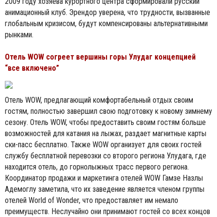
2009 году хозяева курортного центра сформировали русский
анимационный клуб. Эрендор уверена, что трудности, вызванные
глобальным кризисом, будут компенсированы альтернативными
рынками.
Отель WOW согреет вершины горы Улудаг концепцией
“все включено”
Отель WOW, предлагающий комфортабельный отдых своим
гостям, полностью завершил свою подготовку к новому зимнему
сезону. Отель WOW, чтобы предоставить своим гостям больше
возможностей для катания на лыжах, раздает магнитные карты
ски-пасс бесплатно. Также WOW организует для своих гостей
службу бесплатной перевозки со второго региона Улудага, где
находится отель, до горнолыжных трасс первого региона.
Координатор продажи и маркетинга отелей WOW Гамзе Назлы
Адемоглу заметила, что их заведение является членом группы
отелей World of Wonder, что предоставляет им немало
преимуществ. Неслучайно они принимают гостей со всех концов