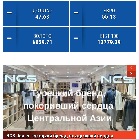
ДОЛЛАР
ЕВРО
47.68
55.13
ЗОЛОТО
BIST 100
6659.71
13779.39
NCS Jeans: турецкий бренд, покоривший сердца