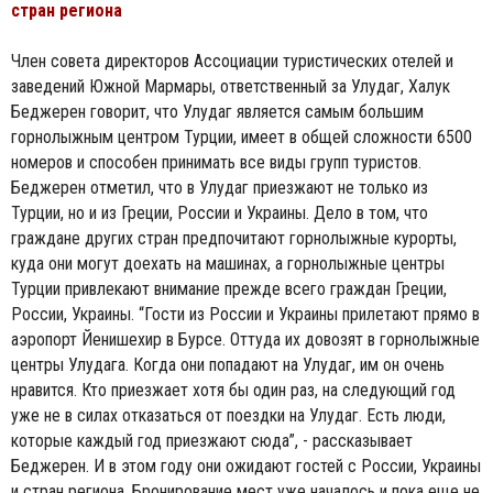
стран региона
Член совета директоров Ассоциации туристических отелей и
заведений Южной Мармары, ответственный за Улудаг, Халук
Беджерен говорит, что Улудаг является самым большим
горнолыжным центром Турции, имеет в общей сложности 6500
номеров и способен принимать все виды групп туристов.
Беджерен отметил, что в Улудаг приезжают не только из
Турции, но и из Греции, России и Украины. Дело в том, что
граждане других стран предпочитают горнолыжные курорты,
куда они могут доехать на машинах, а горнолыжные центры
Турции привлекают внимание прежде всего граждан Греции,
России, Украины. “Гости из России и Украины прилетают прямо в
аэропорт Йенишехир в Бурсе. Оттуда их довозят в горнолыжные
центры Улудага. Когда они попадают на Улудаг, им он очень
нравится. Кто приезжает хотя бы один раз, на следующий год
уже не в силах отказаться от поездки на Улудаг. Есть люди,
которые каждый год приезжают сюда”, - рассказывает
Беджерен. И в этом году они ожидают гостей с России, Украины
и стран региона. Бронирование мест уже началось и пока еще не