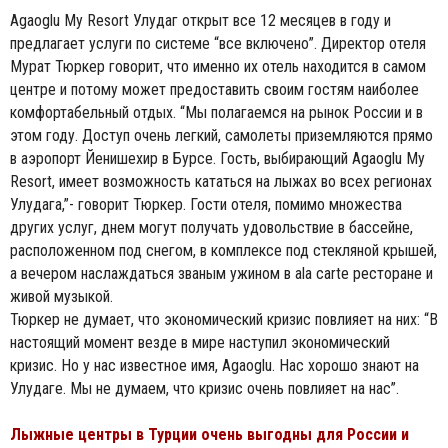
Agaoglu My Resort Улудаг открыт все 12 месяцев в году и
предлагает услуги по системе “все включено”. Директор отеля
Мурат Тюркер говорит, что именно их отель находится в самом
центре и потому может предоставить своим гостям наиболее
комфортабельный отдых. “Мы полагаемся на рынок России и в
этом году. Доступ очень легкий, самолеты приземляются прямо
в аэропорт Йенишехир в Бурсе. Гость, выбирающий Agaoglu My
Resort, имеет возможность кататься на лыжах во всех регионах
Улудага,”- говорит Тюркер. Гости отеля, помимо множества
других услуг, днем могут получать удовольствие в бассейне,
расположенном под снегом, в комплексе под стекляной крышей,
а вечером наслаждаться званым ужином в ala carte ресторане и
живой музыкой.
Тюркер не думает, что экономический кризис повлияет на них: “В
настоящий момент везде в мире наступил экономический
кризис. Но у нас известное имя, Agaoglu. Нас хорошо знают на
Улудаге. Мы не думаем, что кризис очень повлияет на нас”.
Лыжные центры в Турции очень выгодны для России и