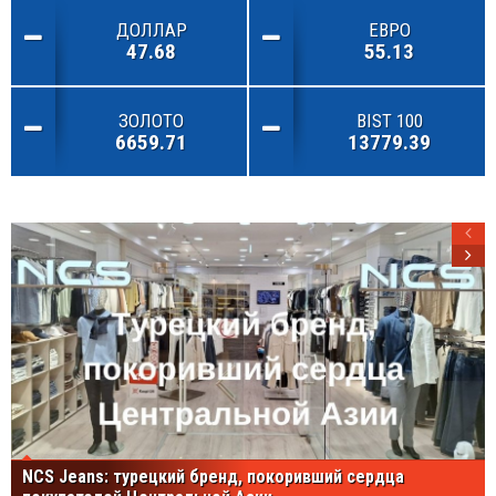
ДОЛЛАР
ЕВРО
47.68
55.13
ЗОЛОТО
BIST 100
6659.71
13779.39
NCS Jeans: турецкий бренд, покоривший сердца