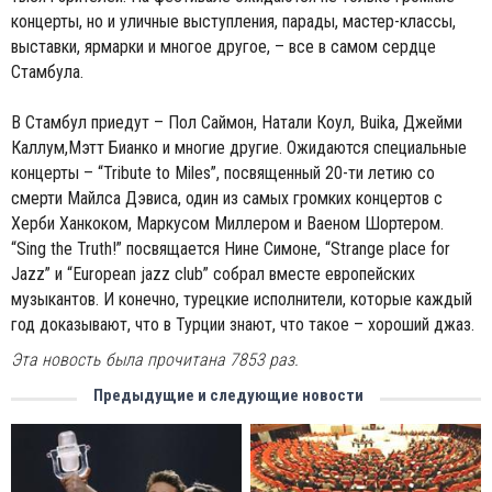
концерты, но и уличные выступления, парады, мастер-классы,
выставки, ярмарки и многое другое, – все в самом сердце
Стамбула.
В Стамбул приедут – Пол Саймон, Натали Коул, Buika, Джейми
Каллум,Мэтт Бианко и многие другие. Ожидаются специальные
концерты – “Tribute to Miles”, посвященный 20-ти летию со
смерти Майлса Дэвиса, один из самых громких концертов с
Херби Ханкоком, Маркусом Миллером и Ваеном Шортером.
“Sing the Truth!” посвящается Нине Симоне, “Strange place for
Jazz” и “European jazz club” собрал вместе европейских
музыкантов. И конечно, турецкие исполнители, которые каждый
год доказывают, что в Турции знают, что такое – хороший джаз.
Эта новость была прочитана 7853 раз.
Предыдущие и следующие новости