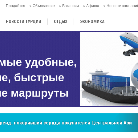
Продаётся
Объявление
Вакансии
Афиша
Новости компани
НОВОСТИ ТУРЦИИ
ОТДЫХ
ЭКОНОМИКА
ТУРЕЦКАЯ КУХНЯ
КУЛЬТУРА
ОБЩЕСТВО
ЦЕНТРАЛЬНАЯ АЗИЯ
МНЕНИE
АНТАЛЬЯ
бренд, покоривший сердца покупателей Центральной Азии
мировые рынки