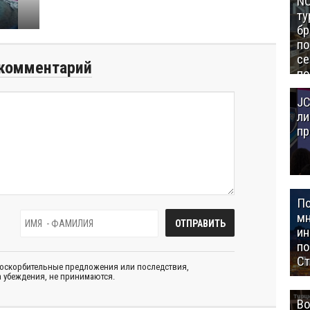
NC
ту
бр
п
се
комментарий
по
Це
JC
Аз
ли
пр
П
мн
ин
п
Ст
 оскорбительные предложения или последствия,
 убеждения, не принимаются.
Во