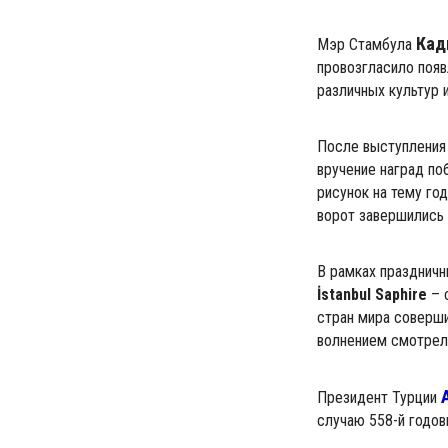
Кад
Мэр Стамбула
провозгласило появ
различных культур 
После выступления
вручение наград по
рисунок на тему го
ворот завершились
В рамках празднич
İstanbul Saphire
– 
стран мира соверши
волнением смотрел
Президент Турции
случаю 558-й годов