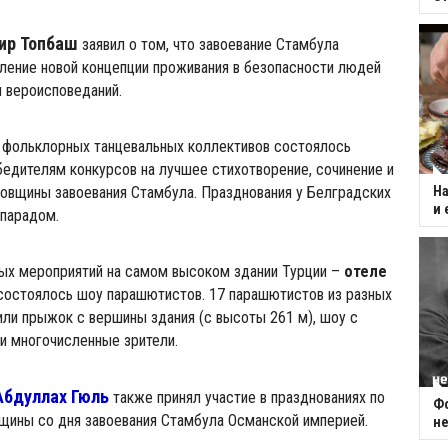
ир Топбаш
заявил о том, что завоевание Стамбула
ление новой концепции проживания в безопасности людей
и вероисповеданий.
 фольклорных танцевальных коллективов состоялось
бедителям конкурсов на лучшее стихотворение, сочинение и
довщины завоевания Стамбула. Празднования у Белградских
На
и 
 парадом.
ных мероприятий на самом высоком здании Турции –
отеле
состоялось шоу парашютистов. 17 парашютистов из разных
ли прыжок с вершины здания (с высоты 261 м), шоу с
и многочисленные зрители.
Абдуллах Гюль
также принял участие в празднованиях по
Фо
щины со дня завоевания Стамбула Османской империей.
не