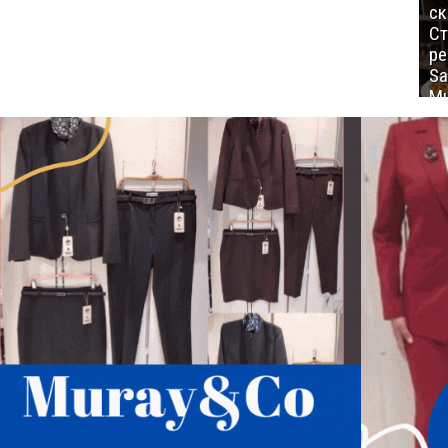
ск
Ст
ре
Sa
Mu