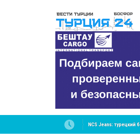
NCS Jeans: турецкий 
Cottonhill покоряет 