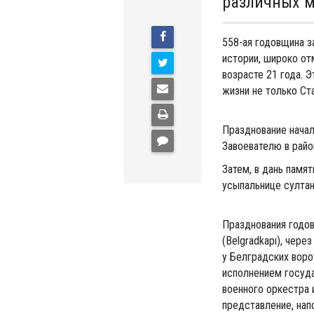
различных м
558-ая годовщина з
истории, широко от
возрасте 21 года. 
жизни не только Ста
Празднование начал
Завоевателю в райо
Затем, в дань памя
усыпальнице султан
Празднования годо
(Belgradkapı), чер
у Белградских воро
исполнением госуда
военного оркестра
представление, нап