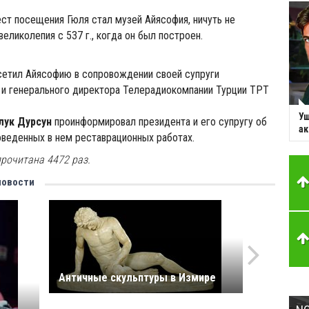
ст посещения Гюля стал музей Айясофия, ничуть не
еликолепия с 537 г., когда он был построен.
сетил Айясофию в сопровождении своей супруги
и генерального директора Телерадиокомпании Турции ТРТ
Уш
лук Дурсун
проинформировал президента и его супругу об
ак
оведенных в нем реставрационных работах.
рочитана 4472 раз.
новости
Античные скульптуры в Измире