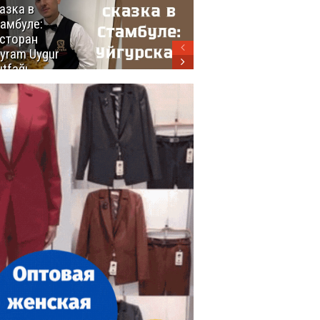
азка в
восхитительных
амбуле:
блюд
сторан
турецкой
yram Uygur
кухни
tfağı