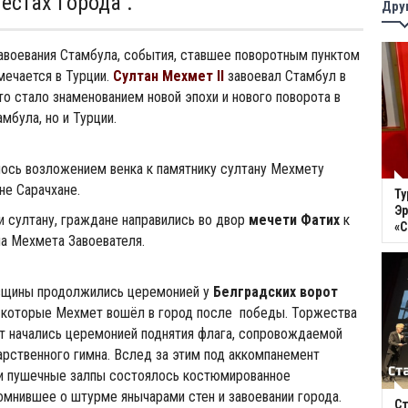
естах города .
Дру
авоевания Стамбула, события, ставшее поворотным пунктом
мечается в Турции.
Султан Мехмет II
завоевал Стамбул в
Это стало знаменованием новой эпохи и нового поворота в
мбула, но и Турции.
ось возложением венка к памятнику султану Мехмету
не Сарачхане.
Ту
Эр
ти султану, граждане направились во двор
мечети Фатих
к
«
а Мехмета Завоевателя.
вщины продолжились церемонией у
Белградских ворот
ез которые Мехмет вошёл в город после победы. Торжествa
т начались церемонией поднятия флага, сопровождаемой
рственного гимна. Вслед за этим под аккомпанемент
 и пушечные залпы состоялось костюмированное
омнившее о штурме янычарами стен и завоевании города.
Ст