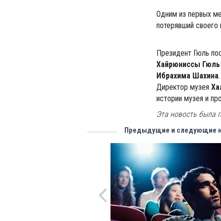
Одним из первых ме
потерявший своего в
Президент Гюль по
Хайрюниссы Гюль
Ибрахима Шахина
.
Директор музея
Ха
истории музея и пр
Эта новость была п
Предыдущие и следующие 