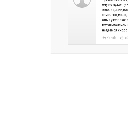
ему не нужен, у
телевидении,вз
замечено,молодё
опыт уже показа
мусульманском 
надеемся скоро 
Yanıtla
(0