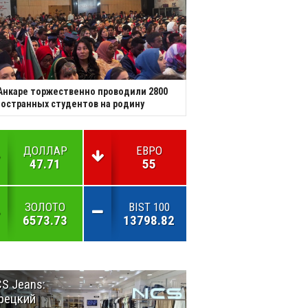
Анкаре торжественно проводили 2800
остранных студентов на родину
ДОЛЛАР
ЕВРО
47.71
55
ЗОЛОТО
BIST 100
6573.73
13798.82
S Jeans:
Великий
рецкий
Шёлковый