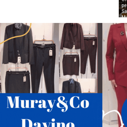
ре
Sa
Mu