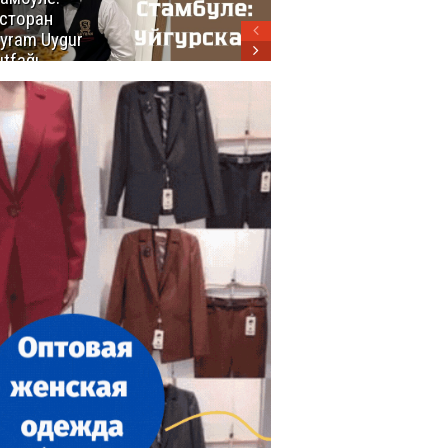
сторан
турецкой
yram Uygur
кухни
tfağı