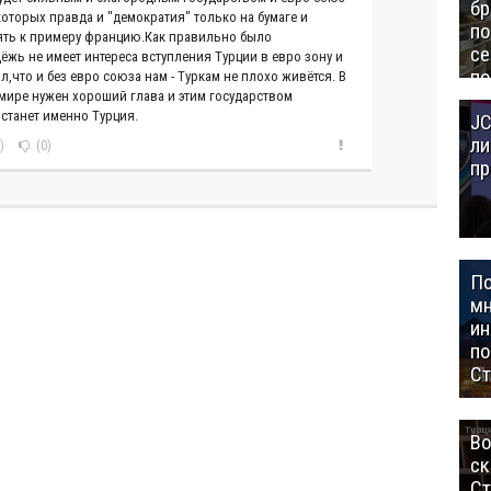
бр
 которых правда и "демократия" только на бумаге и
п
ять к примеру францию.Как правильно было
се
жь не имеет интереса вступления Турции в евро зону и
по
л,что и без евро союза нам - Туркам не плохо живётся. В
Це
мире нужен хороший глава и этим государством
станет именно Турция.
JC
Аз
ли
)
(0)
пр
П
мн
ин
п
Ст
Во
ск
Ст