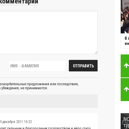
комментарий
В 
ин
 оскорбительные предложения или последствия,
 убеждения, не принимаются.
NC
5 декабря 2011 10:22
ту
будет сильным и благородным государством и евро союз