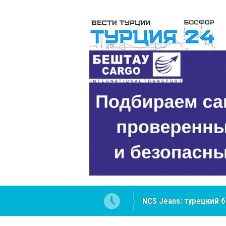
NCS Jeans: турецкий 
Cottonhill покоряет 