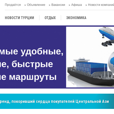
Продаётся
Объявление
Вакансии
Афиша
Новости компани
НОВОСТИ ТУРЦИИ
ОТДЫХ
ЭКОНОМИКА
ТУРЕЦКАЯ КУХНЯ
КУЛЬТУРА
ОБЩЕСТВО
ЦЕНТРАЛЬНАЯ АЗИЯ
МНЕНИE
АНТАЛЬЯ
бренд, покоривший сердца покупателей Центральной Азии
мировые рынки