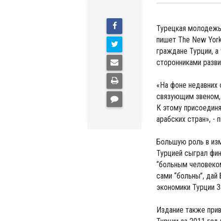
Турецкая молодежь 
пишет The New York
граждане Турции, а
сторонниками разви
«На фоне недавних
связующим звеном,
К этому присоедин
арабских стран», -
Большую роль в изм
Турцией сыграл фин
“больным человеком
сами “больны”, дай 
экономики Турции З
Издание также прив