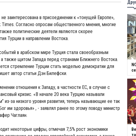
Дру
не заинтересована в присоединении к «тонущей Европе»,
 Times. Согласно опросам общественного мнения, многие
 также политические деятели являются скорее
тия Турции в направлении Востока.
 событий в арабском мире Турция стала своеобразным
 а также щитом Запада перед странами Ближнего Востока.
NC
яется стремление Турции стать моделью демократии для
се
 пишет автор статьи Дэн Билефски.
енении отношения к Западу, в частности ЕС, в случае с
ансовый кризис. «В начале 20 века Турцию называли
” из-за низкого уровня развития, теперь называющие ее так
Бог им здоровья» , - заявлял ранее по этому поводу министр
афер Чаглаян.
одит некоторые цифры, отмечая 7,5% рост экономики
В
та