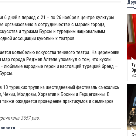
Дру
я 6 дней в период с 21 – по 26 ноября в центре культуры
ие организованно в сотрудничестве с мэрией города,
скусства и туризма Бурсы и турецким национальным
дной ассоциации кукольных театров.
тается колыбелью искусства теневого театра. На церемонии
 мэр города Реджеп Алтепе упомянул о том, что куклы
Ту
 - любимые народные герои и настоящий турецкий бренд –
Эр
Бурсы.
«
 13 турецких трупп на шестидневный фестиваль съехались
и, Чехии, Молдовы, Хорватии и Боснии и Герцеговины. В
я также ожидается проведение практикумов и семинаров
рочитана 3657 раз.
новости
Ст