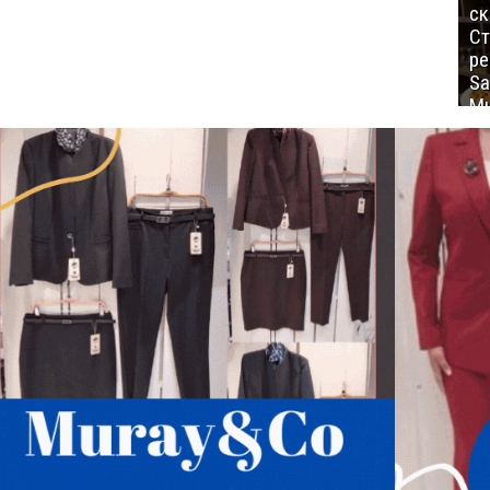
ск
Ст
ре
Sa
Mu