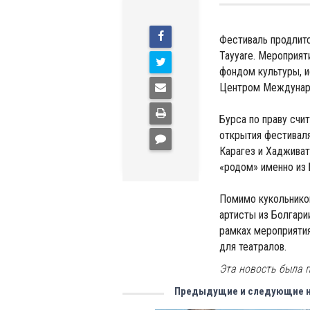
Фестиваль продлитс
Tayyare. Мероприят
фондом культуры, и
Центром Междунаро
Бурса по праву счи
открытия фестиваля
Карагез и Хадживат
«родом» именно из 
Помимо кукольников
артисты из Болгари
рамках мероприяти
для театралов.
Эта новость была п
Предыдущие и следующие 