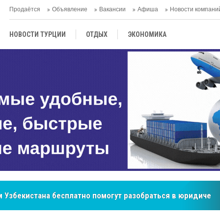
Продаётся
Объявление
Вакансии
Афиша
Новости компани
НОВОСТИ ТУРЦИИ
ОТДЫХ
ЭКОНОМИКА
ТУРЕЦКАЯ КУХНЯ
КУЛЬТУРА
ОБЩЕСТВО
ЦЕНТРАЛЬНАЯ АЗИЯ
МНЕНИE
АНТАЛЬЯ
 Узбекистана бесплатно помогут разобраться в юридическ
бренд, покоривший сердца покупателей Центральной Азии