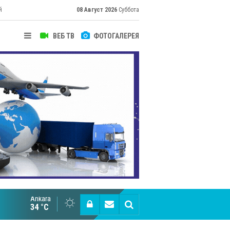
й
08 Август 2026
Суббота
ВЕБ ТВ
ФОТОГАЛЕРЕЯ
их
Ankara
Cottonhill покоряет мировые рынки
34 °C