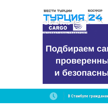
В Стамбуле гражданам
вопросах
NCS Jeans: турецкий 