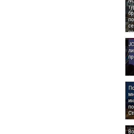
NC
ту
бр
п
се
по
Це
JC
Аз
ли
пр
П
мн
ин
п
Ст
Во