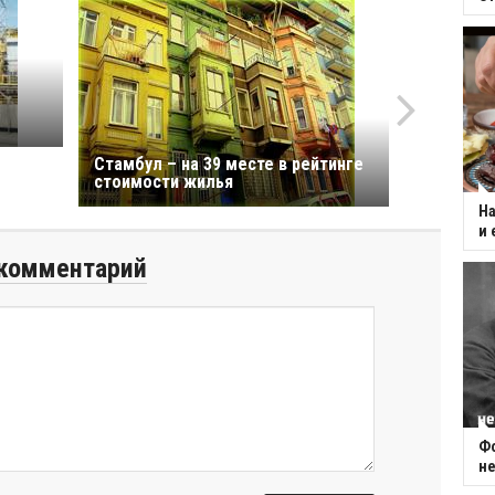
Стамбул – на 39 месте в рейтинге
стоимости жилья
На
и 
комментарий
Фо
не