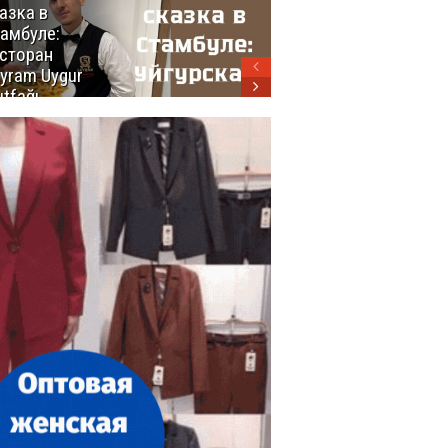
азка в
восхитительных
амбуле:
блюд
сторан
турецкой
yram Uygur
кухни
tfağı