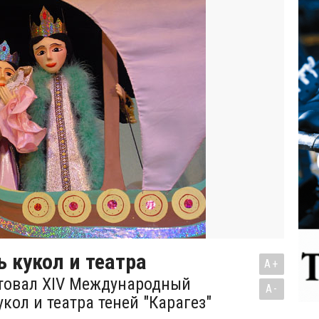
 кукол и театра
A+
ртовал XIV Международный
A-
кол и театра теней "Карагез"