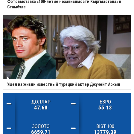
Фотовыставка «100-летие независимости Кыргызстана» в
Стамбуле
Ушел из жизни известный турецкий актер Джунейт Аркын
ДОЛЛАР
ЕВРО
47.68
55.13
ЗОЛОТО
BIST 100
6659.71
13779.39