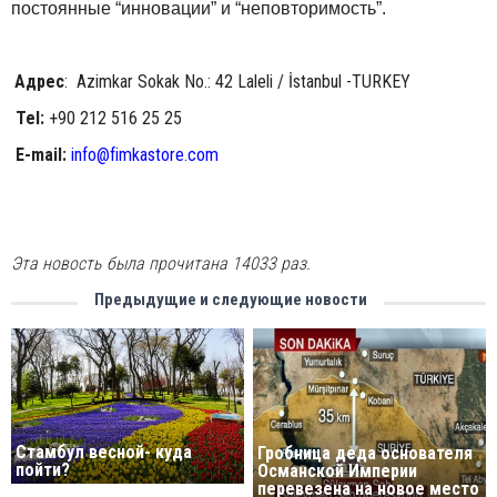
постоянные “инновации” и “неповторимость”.
Адрес
: Azimkar Sokak No.: 42 Laleli / İstanbul -TURKEY
Tel:
+90 212 516 25 25
E-mail:
info@fimkastore.com
Эта новость была прочитана 14033 раз.
Предыдущие и следующие новости
Стамбул весной- куда
Гробница деда основателя
пойти?
Османской Империи
перевезена на новое место