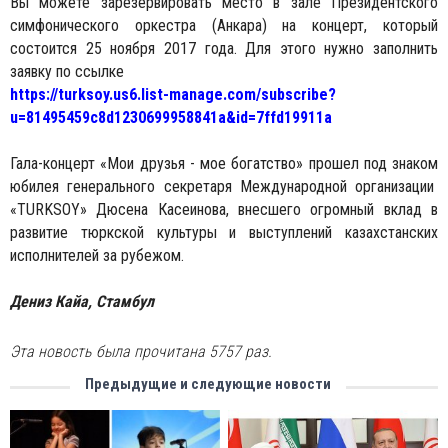
Вы можете зарезервировать место в зале Президентского
симфонического оркестра (Анкара) на концерт, который
состоится 25 ноября 2017 года. Для этого нужно заполнить
заявку по ссылке
https://turksoy.us6.list-manage.com/subscribe?
u=81495459c8d1230699958841a&id=7ffd19911a
Гала-концерт «Мои друзья - мое богатство» прошел под знаком
юбилея генерального секретаря Международной организации
«TURKSOY» Дюсена Касеинова, внесшего огромный вклад в
развитие тюркской культуры и выступлений казахстанских
исполнителей за рубежом.
Дениз Кайа, Стамбул
Эта новость была прочитана 5757 раз.
Предыдущие и следующие новости