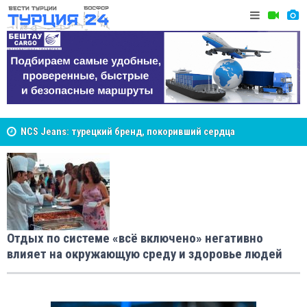
NCS Jeans: турецкий бренд, покоривший сердца
Великий Ш
покупателей Центральной Азии
Cottonhill покоряет мировые рынки
Стамбуле
Отдых по системе «всё включено» негативно
влияет на окружающую среду и здоровье людей