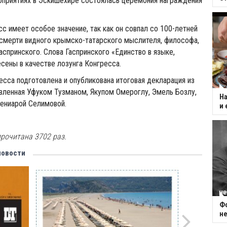
оприятиях в Эскишехире состоялась церемония награждения
сс имеет особое значение, так как он совпал со 100-летней
смерти видного крымско-татарского мыслителя, философа,
аспринского. Слова Гаспринского «Единство в языке,
сены в качестве лозунга Конгресса.
есса подготовлена и опубликована итоговая декларация из
овленная Уфуком Тузманом, Якупом Омероглу, Эмель Бозлу,
На
ениарой Селимовой.
и 
рочитана 3702 раз.
новости
Фо
не