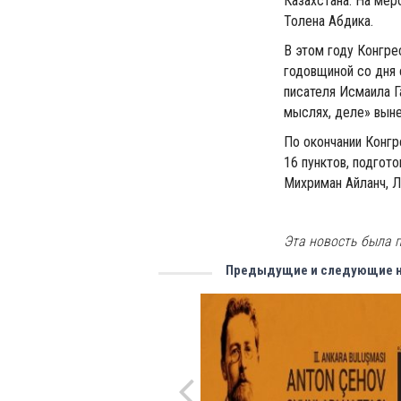
Казахстана. На мер
Толена Абдика.
В этом году Конгре
годовщиной со дня 
писателя Исмаила Г
мыслях, деле» выне
По окончании Конгр
16 пунктов, подгот
Михриман Айланч, Л
Эта новость была п
Предыдущие и следующие 