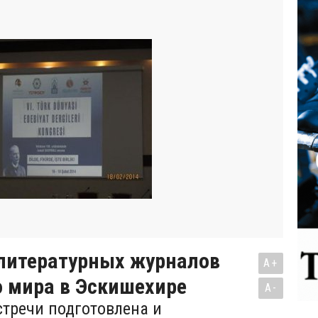
 литературных журналов
A+
о мира в Эскишехире
A-
стречи подготовлена и