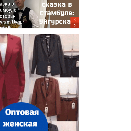
азка в
восхитительных
амбуле:
блюд
сторан
турецкой
yram Uygur
кухни
tfağı