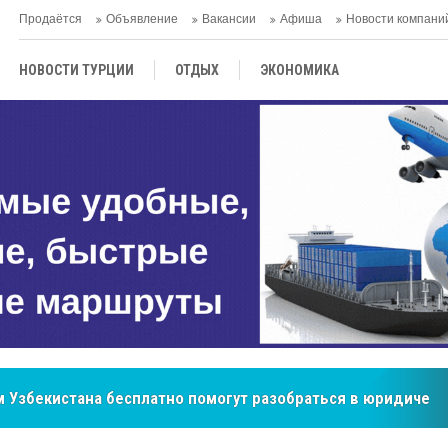
Продаётся
Объявление
Вакансии
Афиша
Новости компани
НОВОСТИ ТУРЦИИ
ОТДЫХ
ЭКОНОМИКА
ТУРЕЦКАЯ КУХНЯ
КУЛЬТУРА
ОБЩЕСТВО
ЦЕНТРАЛЬНАЯ АЗИЯ
МНЕНИE
АНТАЛЬЯ
 Узбекистана бесплатно помогут разобраться в юридическ
бренд, покоривший сердца покупателей Центральной Азии