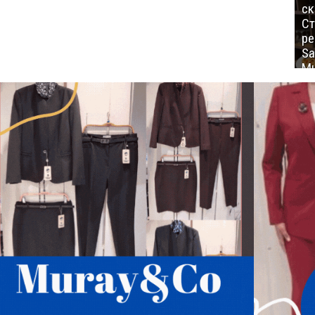
ск
Ст
ре
Sa
Mu