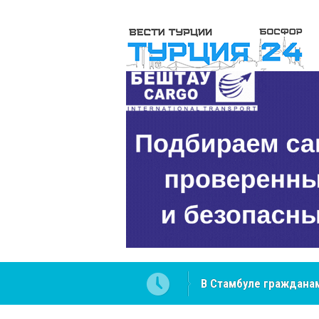
В Стамбуле гражданам
вопросах
NCS Jeans: турецкий 