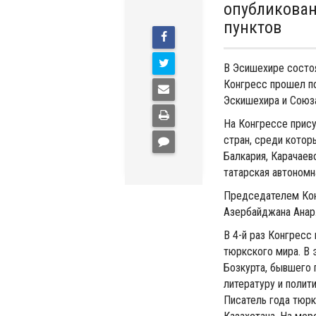
опубликован
пунктов
В Эсишехире состоя
Конгресс прошел п
Эскишехира и Союза
На Конгрессе прису
стран, среди котор
Балкария, Карачаев
татарская автономн
Председателем Кон
Азербайджана Анар
В 4-й раз Конгресс
тюркского мира. В 
Бозкурта, бывшего 
литературу и полит
Писатель года тюрк