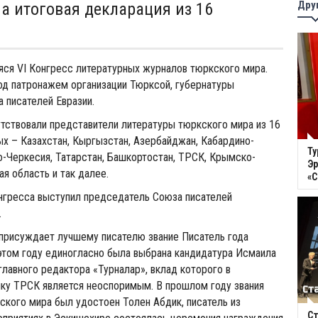
Дру
а итоговая декларация из 16
ся VI Конгресс литературных журналов тюркского мира.
од патронажем организации Тюрксой, губернатуры
 писателей Евразии.
тствовали представители литературы тюркского мира из 16
ых – Казахстан, Кыргызстан, Азербайджан, Кабардино-
Ту
о-Черкесия, Татарстан, Башкортостан, ТРСК, Крымско-
Эр
ая область и так далее.
«
гресса выступил председатель Союза писателей
.
 присуждает лучшему писателю звание Писатель года
этом году единогласно была выбрана кандидатура Исмаила
главного редактора «Турналар», вклад которого в
ику ТРСК является неоспоримым. В прошлом году звания
ского мира был удостоен Толен Абдик, писатель из
Ст