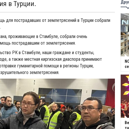
Дру
ия в Турции.
щь для пострадавших от землетрясений в Турции собрали
.
ана, проживающие в Стамбуле, собрали очень
мощь пострадавшим от землетрясения.
ьство РК в Стамбуле, наши граждане и студенты,
де, а также местная киргизская диаспора принимают
NC
 отправке гуманитарной помощи в регионы Турции,
се
азрушительного землетрясения.
В
та