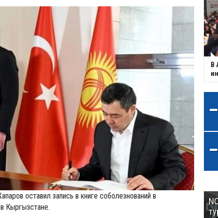
В 
ин
паров оставил запись в книге соболезнований в
NC
 в Кыргызстане.
ту