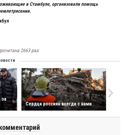
оживающие в Стамбуле, организовали помощь
землетрясения.
мбул
рочитана 2663 раз.
новости
 за
Сердца россиян всегда с нами
комментарий