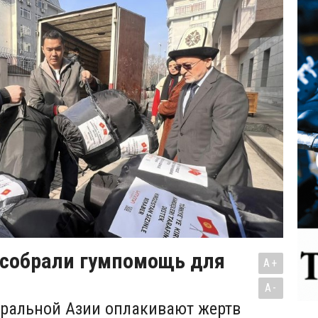
собрали гумпомощь для
A+
A-
ральной Азии оплакивают жертв