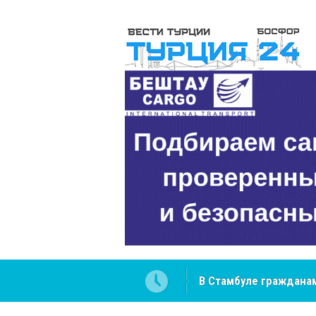
 разобраться в юридических
NCS Jeans: турецкий 