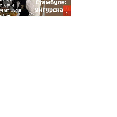
сторан
турецкой
yram Uygur
кухни
tfağı