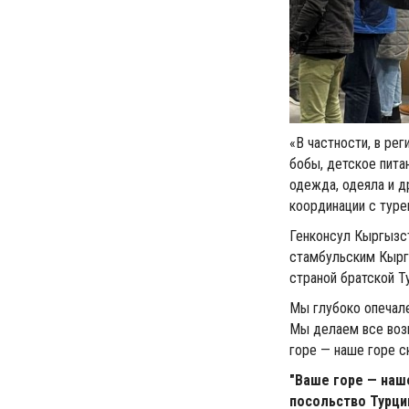
«В частности, в ре
бобы, детское пита
одежда, одеяла и д
координации с туре
Генконсул Кыргызс
стамбульским Кырг
страной братской Т
Мы глубоко опечале
Мы делаем все воз
горe — наше горе с
"Ваше горе — наш
посольство Турци