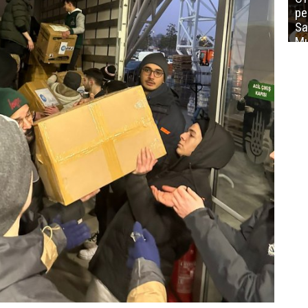
ре
Sa
Mu