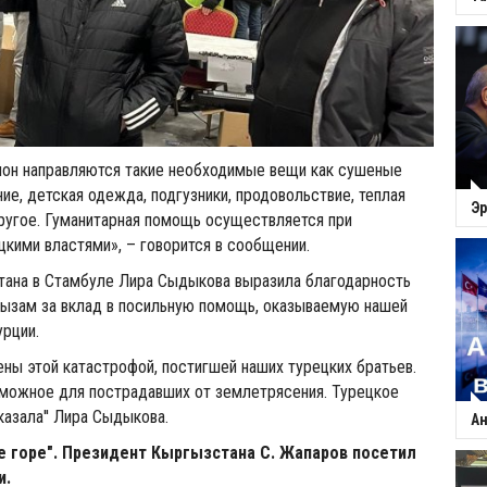
гион направляются такие необходимые вещи как сушеные
ние, детская одежда, подгузники, продовольствие, теплая
Эр
ругое. Гуманитарная помощь осуществляется при
цкими властями», – говорится в сообщении.
тана в Стамбуле Лира Сыдыкова выразила благодарность
ызам за вклад в посильную помощь, оказываемую нашей
урции.
ны этой катастрофой, постигшей наших турецких братьев.
можное для пострадавших от землетрясения. Турецкое
казала'' Лира Сыдыкова.
Ан
е горе". Президент Кыргызстана С. Жапаров посетил
и.