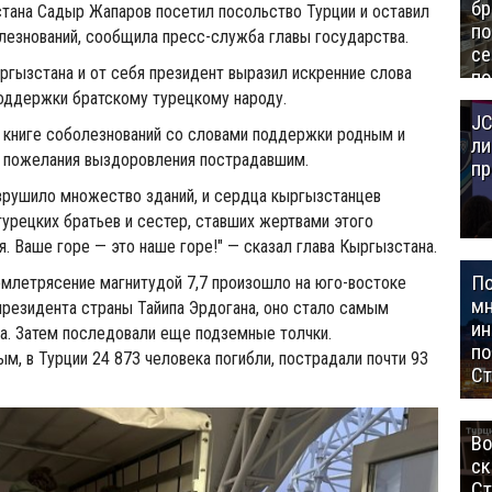
бр
тана Садыр Жапаров посетил посольство Турции и оставил
п
олезнований, сообщила пресс-служба главы государства.
се
ргызстана и от себя президент выразил искренние слова
по
Це
оддержки братскому турецкому народу.
JC
Аз
в книге соболезнований со словами поддержки родным и
ли
и пожелания выздоровления пострадавшим.
пр
зрушило множество зданий, и сердца кыргызстанцев
турецких братьев и сестер, ставших жертвами этого
я. Ваше горе — это наше горе!" — сказал глава Кыргызстана.
П
млетрясение магнитудой 7,7 произошло на юго-востоке
мн
президента страны Тайипа Эрдогана, оно стало самым
ин
а. Затем последовали еще подземные толчки.
п
м, в Турции 24 873 человека погибли, пострадали почти 93
Ст
Во
ск
Ст