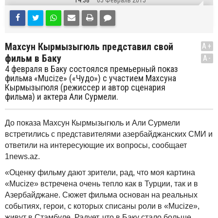
14:38
05 Февраль 2015
Махсун Кырмызыгюль представил свой
A+
фильм в Баку
A-
4 февраля в Баку состоялся премьерный показ
фильма «Mucize» («Чудо») с участием Махсуна
Кырмызыгюля (режиссер и автор сценария
фильма) и актера Али Сурмели.
До показа Махсун
К
ырмызыгюль и Али Сурмели
встретились с представителями азербайджанских СМИ и
ответили на интересующие их вопросы
, сообщает
1
news
.
az
.
«Оценку фильму дают зрители, рад, что моя картина
«Mucize» встречена очень тепло как в Турции, так и в
Азербайджане. Сюжет фильма основан на реальных
событиях, герои, с которых списаны роли в «Mucize»,
живут в Стамбуле. Радует, что в Баку стало больше