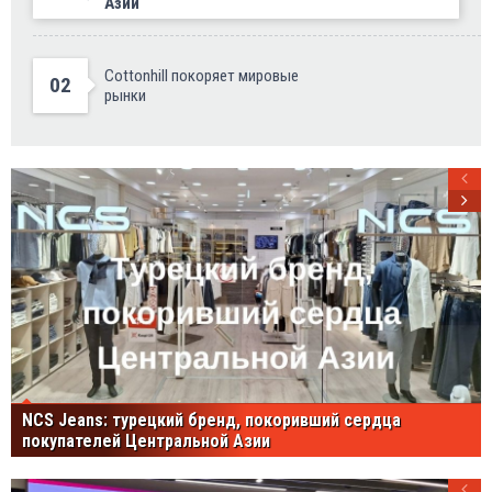
Азии
Cottonhill покоряет мировые
02
рынки
NCS Jeans: турецкий бренд, покоривший сердца
покупателей Центральной Азии