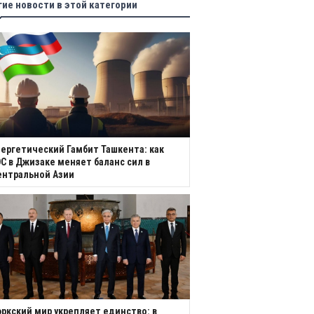
гие новости в этой категории
ергетический Гамбит Ташкента: как
С в Джизаке меняет баланс сил в
ентральной Азии
ркский мир укрепляет единство: в