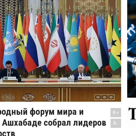
одный форум мира и
A+
в Ашхабаде собрал лидеров
A-
рств