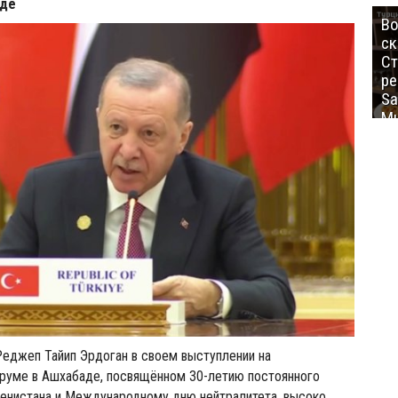
аде
Во
ск
Ст
ре
Sa
Mu
еджеп Тайип Эрдоган в своем выступлении на
уме в Ашхабаде, посвящённом 30-летию постоянного
менистана и Международному дню нейтралитета, высоко