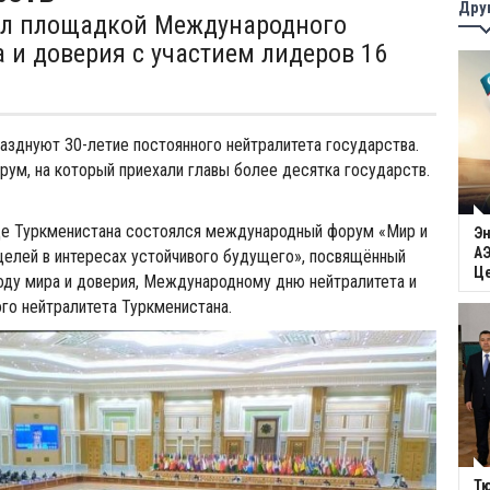
Дру
ал площадкой Международного
 и доверия с участием лидеров 16
азднуют 30-летие постоянного нейтралитета государства.
ум, на который приехали главы более десятка государств.
це Туркменистана состоялся международный форум «Мир и
Эн
АЭ
целей в интересах устойчивого будущего», посвящённый
Ц
ду мира и доверия, Международному дню нейтралитета и
го нейтралитета Туркменистана.
Тю