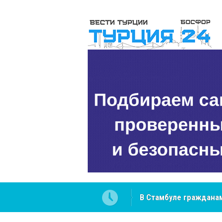
 разобраться в юридических
NCS Jeans: турецкий 