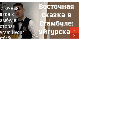
сточная
10 самых
азка в
восхитительных
амбуле:
блюд
сторан
турецкой
yram Uygur
кухни
tfağı