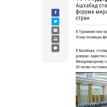
Ашхабад ст
форума мира
стран
В Туркменистане пр
Этому посвящен фор
В Ашхабаде, столи
доверие: единство 
Международному го
30-летию постоянно