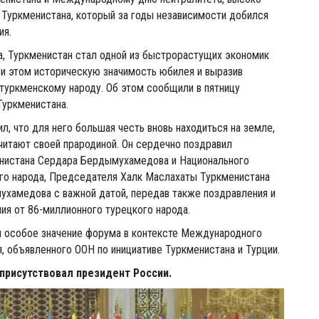
Туркменистана, который за годы независимости добился
ия.
, Туркменистан стал одной из быстрорастущих экономик
ри этом историческую значимость юбилея и выразив
туркменскому народу. Об этом сообщили в пятницу
уркменистана.
л, что для него большая честь вновь находиться на земле,
читают своей прародиной. Он сердечно поздравил
нистана Сердара Бердымухамедова и Национального
го народа, Председателя Халк Маслахаты Туркменистана
ухамедова с важной датой, передав также поздравления и
я от 86-миллионного турецкого народа.
л особое значение форума в контексте Международного
я, объявленного ООН по инициативе Туркменистана и Турции.
присутствовал президент России.