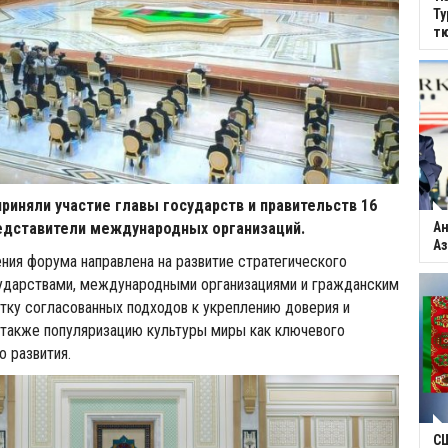
Ту
тю
риняли участие главы государств и правительств 16
Ан
редставители международных организаций.
Аз
ния форума направлена на развитие стратегического
ударствами, международными организациями и гражданским
тку согласованных подходов к укреплению доверия и
 также популяризацию культуры миры как ключевого
о развития.
С