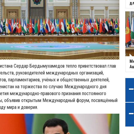
дл
Ме
истана Сердар Бердымухамедов тепло приветствовал глав
Аш
тельств, руководителей международных организаций,
тов, парламентариев, учёных и общественных деятелей,
енистан на торжества по случаю Международного дня
летия международно-правового признания постоянного
ны, объявив открытым Международный форум, посвящённый
ду мира и доверия.