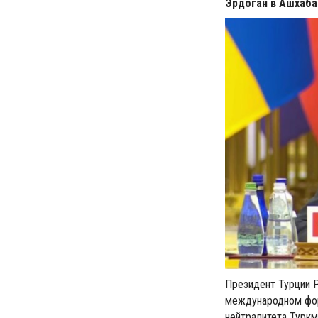
Эрдоган в Ашхаб
Президент Турции Р
международном фор
нейтралитета Турк