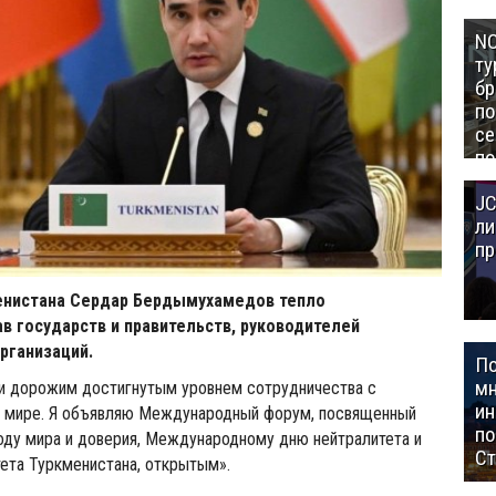
NC
ту
бр
п
се
по
Це
JC
Аз
ли
пр
енистана Сердар Бердымухамедов тепло
ав государств и правительств, руководителей
рганизаций.
П
мн
и дорожим достигнутым уровнем сотрудничества с
ин
м мире. Я объявляю Международный форум, посвященный
п
ду мира и доверия, Международному дню нейтралитета и
Ст
ета Туркменистана, открытым».