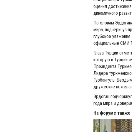
оценил достижения 
динамичного развит
По словам Эрдогана
мира, подчеркнув п
глубокое уважение 
официальные СМИ Т
Глава Турции отмети
которую в Турции с
Президента Туркме
Лидера туркменско
Гурбангулы Бердым
дружеские пожелани
Эрдоган подчеркну
года мира и довери
На форуме также 