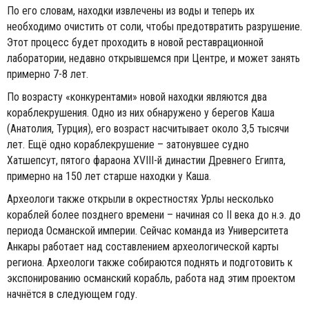
По его словам, находки извлечены из воды и теперь их
необходимо очистить от соли, чтобы предотвратить разрушение.
Этот процесс будет проходить в новой реставрационной
лаборатории, недавно открывшемся при Центре, и может занять
примерно 7-8 лет.
По возрасту «конкурентами» новой находки являются два
кораблекрушения. Одно из них обнаружено у берегов Каша
(Анатолия, Турция), его возраст насчитывает около 3,5 тысячи
лет. Ещё одно кораблекрушение – затонувшее судно
Хатшепсут, пятого фараона XVIII-й династии Древнего Египта,
примерно на 150 лет старше находки у Каша.
Археологи также открыли в окрестностях Урлы несколько
кораблей более позднего времени – начиная со II века до н.э. до
периода Османской империи. Сейчас команда из Университета
Анкары работает над составлением археологической карты
региона. Археологи также собираются поднять и подготовить к
экспонированию османский корабль, работа над этим проектом
начнётся в следующем году.