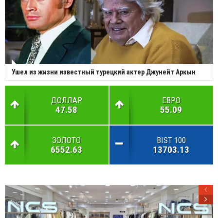
Ушел из жизни известный турецкий актер Джунейт Аркын
ДОЛЛАР
ЕВРО
47.58
55.09
ЗОЛОТО
BIST 100
6552.63
13703.13