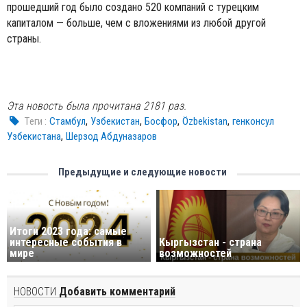
прошедший год было создано 520 компаний с турецким
капиталом — больше, чем с вложениями из любой другой
страны.
Эта новость была прочитана 2181 раз.
,
,
,
,
Tеги :
Стамбул
Узбекистан
Босфор
Özbekistan
генконсул
,
Узбекистана
Шерзод Абдуназаров
Предыдущие и следующие новости
Итоги 2023 года: самые
интересные события в
Кыргызстан - страна
мире
возможностей
НОВОСТИ
Добавить комментарий