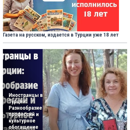
Газета на русском, издается в Турции уже 18 лет
Иностранцы в
Турции:
Разнообразие
профессий и
культурное
обогащение