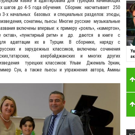
 турецком языке и адаптирована для турецких начинающих
ых шагов до 4-5 года обучения. Сборник насчитывает 250
из 3-х начальных базовых и специальных разделов: этюды,
оизведения, сонатины, пьесы. Многие русские музыкальные
азвания включены впервые: к примеру «рояль», «камертон»,
ие октав», «пунктирный ритм» и др. даются в книге с
для адаптации их в Турции. В сборнике, наряду с
усских и зарудежных классиков, включены сочинения
Уш
ских,татарских, азербайджанских и многих других
ак
оизведения турецких классиков: Ульви Джемаль Эркин,
аммер Сун, а также пьесы и упражнения автора, Амины