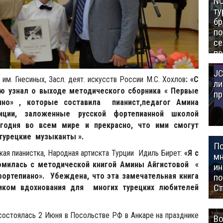
NC
ту
бр
п
се
по
Це
JC
Аз
. Гнесиных, Засл. деят. искусств России М.С. Хохлов
: «С
ли
ю узнал о выходе методического сборника « Первые
пр
ино» , которые составила пианист,педагог Амина
диции, заложенные русской фортепианной школой
годня во всем мире и прекрасно, что ими смогут
турецкие музыканты ».
П
ая пианистка, Народная артискта Турции Идиль Бирет:
«Я с
мн
омилась с методической книгой Амины Айгистовой «
ин
ортепиано». Убеждена, что эта замечательная книга
п
Ст
иком вдохнования для многих турецких любителей
состоялась 2 Июня в Посольстве РФ в Анкаре на празднике
Во