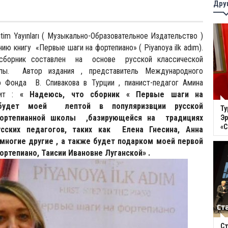
Дру
tim Yayınları ( Музыкально-Образовательное Издательство )
ию книгу «Первые шаги на фортепиано» ( Piyanoya ilk adım).
сборник составлен на основе русской классической
олы. Автор издания , представитель Международного
о Фонда В. Спивакова в Турции , пианист-педагог Амина
ит :
« Надеюсь, что сборник « Первые шаги на
удет моей лептой в популяризвции русской
Ту
ортепианной школы ,базирующейся на традициях
Эр
«
ских педагогов, таких как Елена Гнесина, Анна
многие другие , а также будет подарком моей первой
ортепиано, Таисии Ивановне Луганской» .
Ст