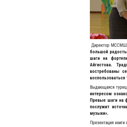
Директор МССМШ им
большой радость
шаги на фортеп
Айгистова. Тра
востребованы се
воспользоваться 
Выдающаяся турецк
интересом
ознак
Превые шаги на ф
послужит источн
музыки».
Презентация книги 