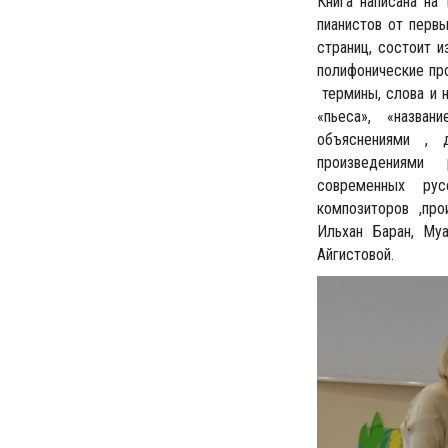
Книга написана на
пианистов от перв
страниц, состоит 
полифонические пр
термины, слова и н
«пьеса», «назван
объяснениями , 
произведениями р
современных рус
композиторов ,пр
Ильхан Баран, Му
Айгистовой.