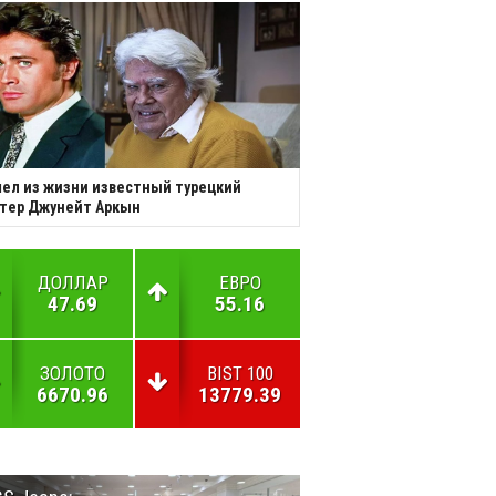
ел из жизни известный турецкий
тер Джунейт Аркын
ДОЛЛАР
ЕВРО
47.69
55.16
ЗОЛОТО
BIST 100
6670.96
13779.39