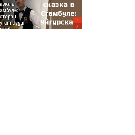
азка в
восхитительных
амбуле:
блюд
сторан
турецкой
yram Uygur
кухни
tfağı