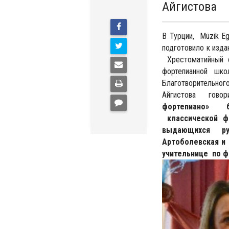
Айгистова
В Турции, Müzik Eg
подготовило к издан
Хрестоматийный 
фортепианной шк
Благотворительног
Айгистова говор
фортепиано» б
классической ф
выдающихся рус
Артоболевская и 
учительнице по ф