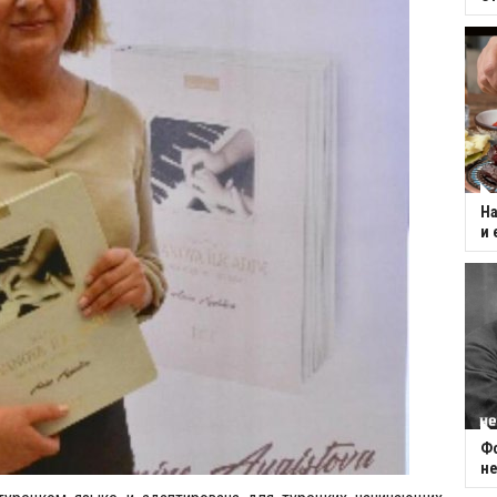
На
и 
Фо
не