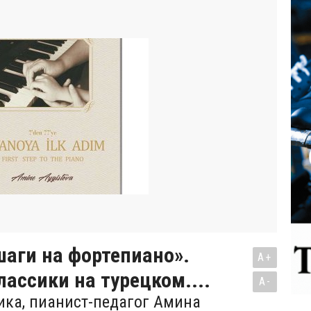
аги на фортепиано».
A+
лассики на турецком....
A-
ика, пианист-педагог Амина