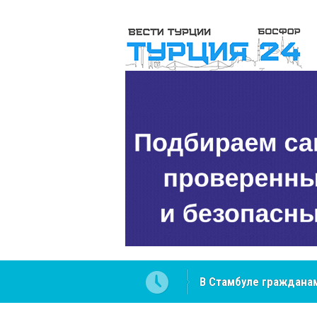
 разобраться в юридических
NCS Jeans: турецкий 