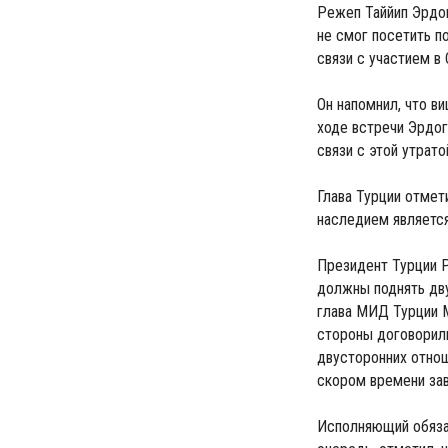
Режеп Таййип Эрдог
не смог посетить п
связи с участием в
Он напомнил, что в
ходе встречи Эрдог
связи с этой утрато
Глава Турции отмет
наследием является
Президент Турции Р
должны поднять дву
глава МИД Турции М
стороны договорил
двусторонних отнош
скором времени за
Исполняющий обяза