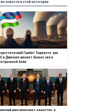
гие новости в этой категории
ергетический Гамбит Ташкента: как
С в Джизаке меняет баланс сил в
ентральной Азии
ркский мир укрепляет единство: в