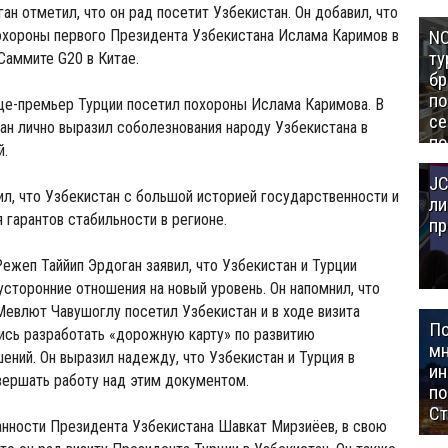
ан отметил, что он рад посетит Узбекистан. Он добавил, что
охороны первого Президента Узбекистана Ислама Каримов в
NC
ту
 Саммите G20 в Китае.
бр
п
ице-премьер Турции посетил похороны Ислама Каримова. В
се
ан лично выразил соболезнования народу Узбекистана в
по
й.
Це
JC
Аз
ил, что Узбекистан с большой историей государственности и
ли
 гарантов стабильности в регионе.
пр
ежеп Таййип Эрдоган заявил, что Узбекистан и Турции
сторонние отношения на новый уровень. Он напомнил, что
евлют Чавушоглу посетил Узбекистан и в ходе визита
П
ись разработать «дорожную карту» по развитию
мн
ений. Он выразил надежду, что Узбекистан и Турция в
ин
вершать работу над этим документом.
п
Ст
нности Президента Узбекистана Шавкат Мирзиёев, в свою