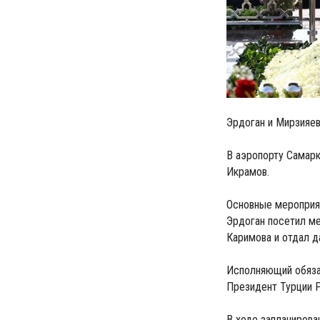
Эрдоган и Мирзияев
В аэропорту Самар
Икрамов.
Основные мероприят
Эрдоган посетил ме
Каримова и отдал д
Исполняющий обяза
Президент Турции Р
В ходе запланирова