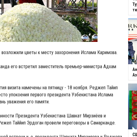
Ту
тю
 возложили цветы к месту захоронения Ислама Каримова.
канда его встретил заместитель премьер-министра Адхам
Ан
Аз
ия визита намечены на пятницу - 18 ноября. Реджеп Тайип
сто упокоения первого президента Узбекистана Ислама
ань уважения его памяти.
нности Президента Узбекистана Шавкат Мирзиёев и
ежеп Таййип Эрдоган провели переговоры в Самарканде.
С
нной встречи и. о. президента Шавката Мирзияева и Реджепа