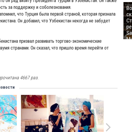
что он рад визиту Президента Турции в Узбекистан. Он также
сть за поддержку и соболезнования.
Во
ск
помнил, что Турция была первой страной, которая признала
Ст
кистана. Он добавил, что Узбекистан некогда не забудет
ре
Sa
Mu
бекистана призвал развивать торгово-экономические
умя странами. Он сказал, что пришло время перейти от
рочитана 4667 раз.
новости