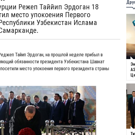
Дру
урции Режеп Таййип Эрдоган 18
тил место упокоения Первого
Республики Узбекистан Ислама
Самарканде.
еджеп Тайип Эрдоган, на прошлой неделе прибыл в
няющий обязанности президента Узбекистана Шавкат
Эн
 посетили место упокоения первого президента страны
АЭ
Ц
Тю