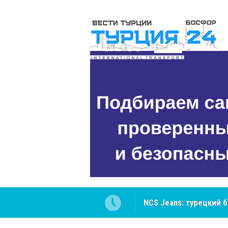
ателей Центральной Азии
Cottonhill покоряет 