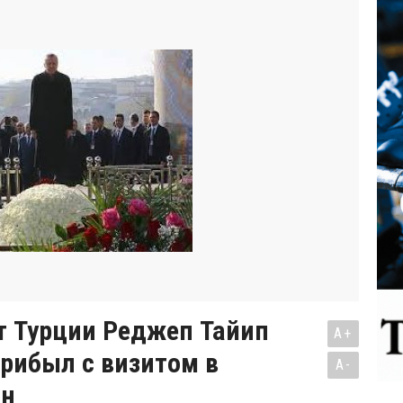
т Турции Реджеп Тайип
A+
рибыл с визитом в
A-
ан