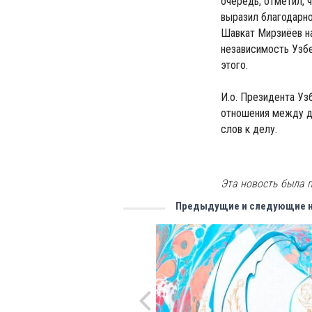
очередь, отметил, 
выразил благодарно
Шавкат Мирзиёев на
независимость Узбе
этого.
И.о. Президента Уз
отношения между дв
слов к делу.
Эта новость была п
Предыдущие и следующие 