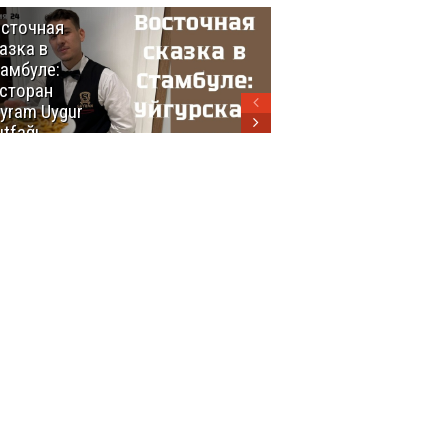
сточная
10 самых
азка в
восхитительных
амбуле:
блюд
сторан
турецкой
yram Uygur
кухни
tfağı