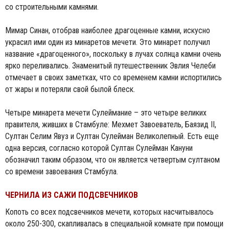
со строительными камнями.
Мимар Синан, отобрав наиболее драгоценные камни, искусно
украсил ими один из минаретов мечети. Это минарет получил
название «драгоценного», поскольку в лучах солнца камни очень
ярко переливались. Знаменитый путешественник Эвлия Челеби
отмечает в своих заметках, что со временем камни испортились
от жары и потеряли свой былой блеск.
Четыре минарета мечети Сулеймание – это четыре великих
правителя, живших в Стамбуле: Мехмет Завоеватель, Баязид II,
Султан Селим Явуз и Султан Сулейман Великолепный. Есть еще
одна версия, согласно которой Султан Сулейман Кануни
обозначил таким образом, что он является четвертым султаном
со времени завоевания Стамбула.
ЧЕРНИЛА ИЗ САЖИ ПОДСВЕЧНИКОВ
Копоть со всех подсвечников мечети, которых насчитывалось
около 250-300, скапливалась в специальной комнате при помощи