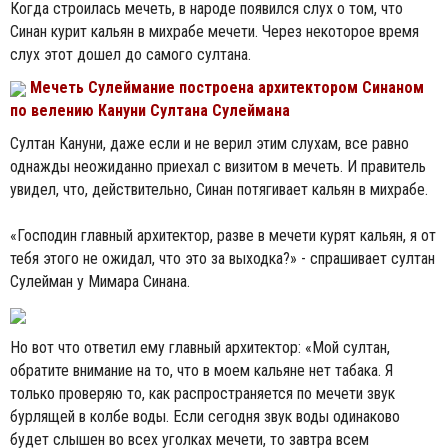
Когда строилась мечеть, в народе появился слух о том, что
Синан курит кальян в михрабе мечети. Через некоторое время
cлух этот дошел до самого султана.
Мечеть Сулеймание построена архитектором Синаном
по велению Кануни Султана Сулеймана
Султан Кануни, даже если и не верил этим слухам, все равно
однажды неожиданно приехал с визитом в мечеть. И правитель
увидел, что, действительно, Синан потягивает кальян в михрабе.
«Господин главный архитектор, разве в мечети курят кальян, я от
тебя этого не ожидал, что это за выходка?» - спрашивает султан
Сулейман у Мимара Синана.
Но вот что ответил ему главный архитектор: «Мой султан,
обратите внимание на то, что в моем кальяне нет табака. Я
только проверяю то, как распространяется по мечети звук
бурлящей в колбе воды. Если сегодня звук воды одинаково
будет слышен во всех уголках мечети, то завтра всем