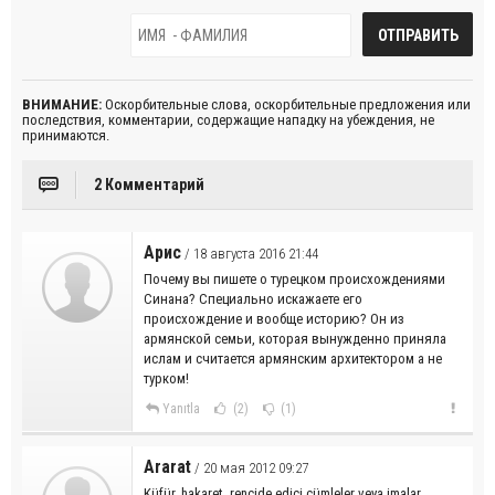
ВНИМАНИЕ:
Оскорбительные слова, оскорбительные предложения или
последствия, комментарии, содержащие нападку на убеждения, не
принимаются.
2 Комментарий
Арис
/ 18 августа 2016 21:44
Почему вы пишете о турецком происхождениями
Синана? Специально искажаете его
происхождение и вообще историю? Он из
армянской семьи, которая вынужденно приняла
ислам и считается армянским архитектором а не
турком!
Yanıtla
(2)
(1)
Ararat
/ 20 мая 2012 09:27
Küfür, hakaret, rencide edici cümleler veya imalar,