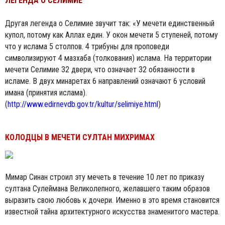
ЛЕГЕНДА О СЕЛИМИЕ
Другая легенда о Селимие звучит так: «У мечети единственный
купол, потому как Аллах един. У окон мечети 5 ступеней, потому
что у ислама 5 столпов. 4 трибуны для проповеди
символизируют 4 мазхаба (толкования) ислама. На территории
мечети Селимие 32 двери, что означает 32 обязанности в
исламе. В двух минаретах 6 направлений означают 6 условий
имана (принятия ислама).
(
http://www.edirnevdb.gov.tr/kultur/selimiye.html
)
КОЛОДЦЫ В МЕЧЕТИ СУЛТАН МИХРИМАХ
Мимар Синан строил эту мечеть в течение 10 лет по приказу
султана Сулеймана Великолепного, желавшего таким образов
выразить свою любовь к дочери. Именно в это время становится
известной тайна архитектурного искусства знаменитого мастера.