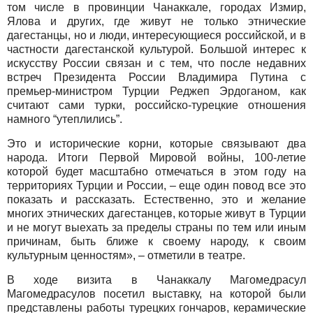
том числе в провинции Чанаккале, городах Измир,
Ялова и других, где живут не только этнические
дагестанцы, но и люди, интересующиеся российской, и в
частности дагестанской культурой. Большой интерес к
искусству России связан и с тем, что после недавних
встреч Президента России Владимира Путина с
премьер-министром Турции Реджеп Эрдоганом, как
считают сами турки, российско-турецкие отношения
намного “утеплились”.
Это и исторические корни, которые связывают два
народа. Итоги Первой Мировой войны, 100-летие
которой будет масштабно отмечаться в этом году на
территориях Турции и России, – еще один повод все это
показать и рассказать. Естественно, это и желание
многих этнических дагестанцев, которые живут в Турции
и не могут выехать за пределы страны по тем или иным
причинам, быть ближе к своему народу, к своим
культурным ценностям», – отметили в театре.
В ходе визита в Чанаккалу Магомедрасул
Магомедрасулов посетил выставку, на которой были
представлены работы турецких гончаров, керамические