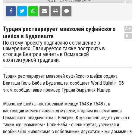
10:22
25 Февраль 2014
Турция реставрирует мавзолей суфийского
A+
шейха в Будапеште
A-
По этому проекту подписано соглашение о
намерениях. Планируется также построить в
столице Венгрии мечеть в Османской
архитектурной традиции.
Турция реставрирует мавзолей суфийского шейха ордена
Бекташи Гюль-Баба в Будапеште, сообщает World Bulletin. Об
этом сообщил вице-премьер Турции Эмруллах Ишлер.
Мавзолей шейха, построенный между 1543 и 1548 г. в
настоящий момент является музеем, и одним из памятников
Османского владычества в Венгрии. К мавзолею ведет улочка с
таким же названием - Гюль-Баба - очень крутая, узенькая и
необычайно живописная с небольшими двухэтажными домами на