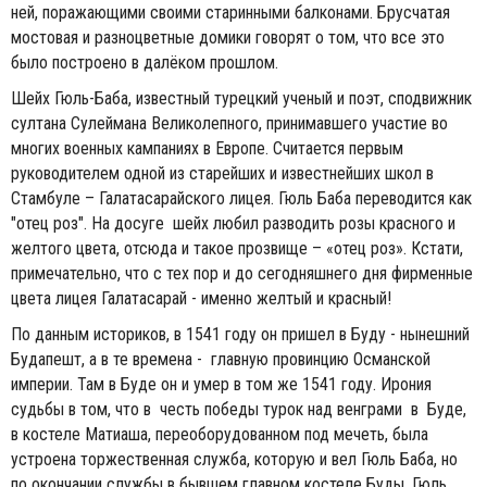
ней, поражающими своими старинными балконами. Брусчатая
мостовая и разноцветные домики говорят о том, что все это
было построено в далёком прошлом.
Шейх Гюль-Баба, известный турецкий ученый и поэт, сподвижник
султана Сулеймана Великолепного, принимавшего участие во
многих военных кампаниях в Европе. Считается первым
руководителем одной из старейших и известнейших школ в
Стамбуле – Галатасарайского лицея. Гюль Баба переводится как
"отец роз". На досуге шейх любил разводить розы красного и
желтого цвета, отсюда и такое прозвище – «отец роз». Кстати,
примечательно, что с тех пор и до сегодняшнего дня фирменные
цвета лицея Галатасарай - именно желтый и красный!
По данным историков, в 1541 году он пришел в Буду - нынешний
Будапешт, а в те времена - главную провинцию Османской
империи. Там в Буде он и умер в том же 1541 году. Ирония
судьбы в том, что в честь победы турок над венграми в Буде,
в костеле Матиаша, переоборудованном под мечеть, была
устроена торжественная служба, которую и вел Гюль Баба, но
по окончании службы в бывшем главном костеле Буды, Гюль