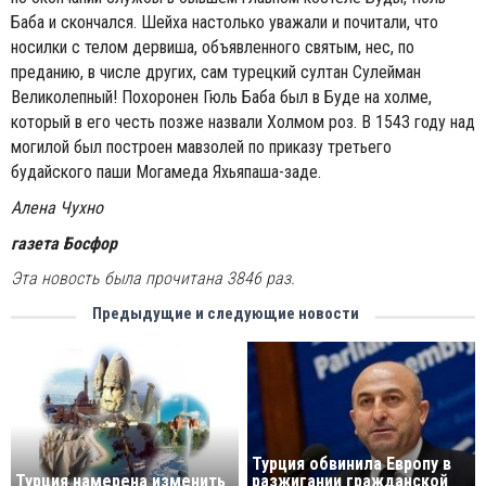
Баба и скончался. Шейха настолько уважали и почитали, что
носилки с телом дервиша, объявленного святым, нес, по
преданию, в числе других, сам турецкий султан Сулейман
Великолепный! Похоронен Гюль Баба был в Буде на холме,
который в его честь позже назвали Холмом роз. В 1543 году над
могилой был построен мавзолей по приказу третьего
будайского паши Могамеда Яхьяпаша-заде.
Алена Чухно
газета Босфор
Эта новость была прочитана 3846 раз.
Предыдущие и следующие новости
Турция обвинила Европу в
Турция намерена изменить
разжигании гражданской