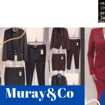
ск
Ст
ре
Sa
Mu