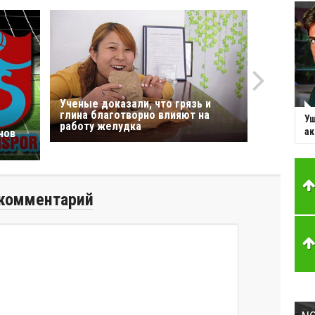
Ученые доказали, что грязь и
глина благотворно влияют на
Уш
работу желудка
ак
нов
комментарий