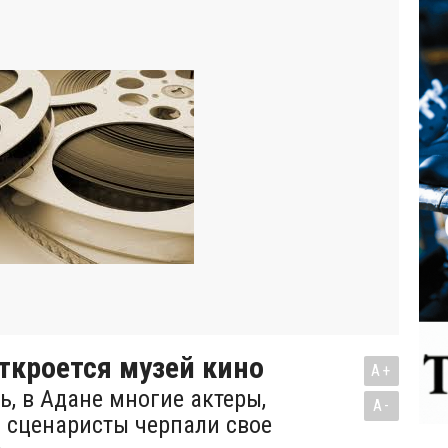
ткроется музей кино
A+
ь, в Адане многие актеры,
A-
 сценаристы черпали свое