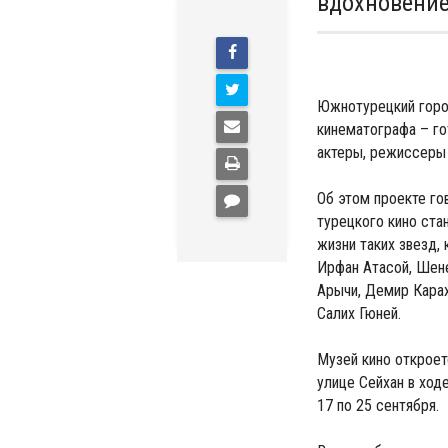
вдохновение
Южнотурецкий горо
кинематографа – го
актеры, режиссеры 
Об этом проекте гов
турецкого кино ста
жизни таких звезд,
Ирфан Атасой, Шен
Арычи, Демир Карах
Салих Гюней.
Музей кино откроет
улице Сейхан в ход
17 по 25 сентября.