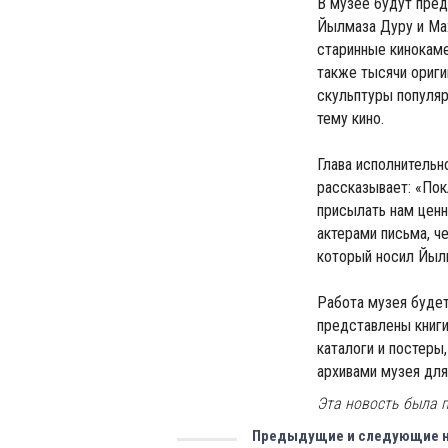
В музее будут пре
Йылмаза Дуру и Мах
старинные кинокаме
также тысячи ориги
скульптуры популяр
тему кино.
Глава исполнительн
рассказывает: «Пок
присылать нам ценн
актерами письма, ч
который носил Йылм
Работа музея будет
представлены книг
каталоги и постеры
архивами музея для
Эта новость была п
Предыдущие и следующие 