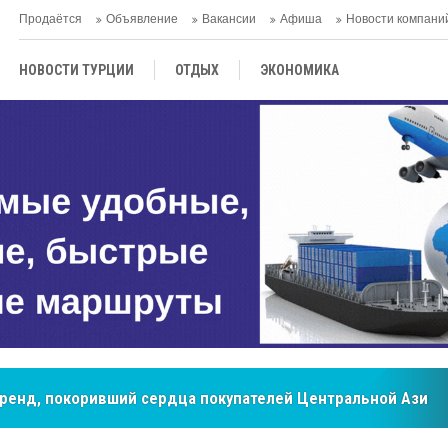
Продаётся
Объявление
Вакансии
Афиша
Новости компани
НОВОСТИ ТУРЦИИ
ОТДЫХ
ЭКОНОМИКА
ТУРЕЦКАЯ КУХНЯ
КУЛЬТУРА
ОБЩЕСТВО
ЦЕНТРАЛЬНАЯ АЗИЯ
МНЕНИE
АНТАЛЬЯ
бренд, покоривший сердца покупателей Центральной Азии
мировые рынки