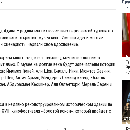
.
Дру
д Адана – родина многих известных персонажей турецкого
товится к открытию музея кино. Именно здесь многие
и сценаристы черпали свое вдохновение.
орили много лет, и вот, наконец, мечты поклонников
Ту
нут явью. В музее на долгие века будут запечатлены истории
Эр
 как Йылмаз Гюней, Али Шен, Биляль Инчи, Мюмтаз Севинч,
«
ер Шен, Айтач Арман, Мендерес Саманджилар, Юксель
ан, Абдурахман Кескинер, Али Озгентюрк, Мераль Зерен и
ся в недавно реконструированном историческом здании на
е XVIII кинофестиваля «Золотой кокон», который пройдет с
Ст