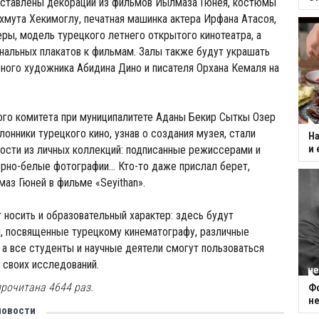
дставлены декорации из фильмов Йылмаза Гюнея, костюмы
мута Хекимоглу, печатная машинка актера Ирфана Атасоя,
ры, модель турецкого летнего открытого кинотеатра, а
нальных плакатов к фильмам. Залы также будут украшать
ного художника Абидина Дино и писателя Орхана Кемаля на
ого комитета при муниципалитете Аданы Бекир Сыткы Озер
лонники турецкого кино, узнав о создания музея, стали
На
ости из личных коллекций: подписанные режиссерами и
и 
ерно-белые фотографии... Кто-то даже прислал берет,
аз Гюней в фильме «Seyithan».
 носить и образовательный характер: здесь будут
и, посвященные турецкому кинематографу, различные
, а все студенты и научные деятели смогут пользоваться
 своих исследований.
рочитана 4644 раз.
Фо
не
новости