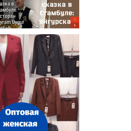
азка в
восхитительных
амбуле:
блюд
сторан
турецкой
yram Uygur
кухни
tfağı