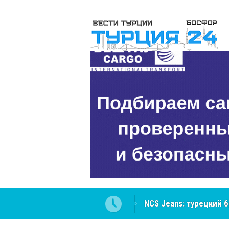
NCS Jeans: турецкий 
Cottonhill покоряет 