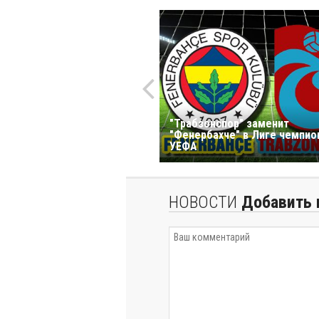
"Трабзонспор" заменит
"Фенербахче" в Лиге чемпио
УЕФА
НОВОСТИ
Добавить 