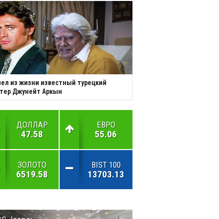
ел из жизни известный турецкий
тер Джунейт Аркын
ДОЛЛАР
ЕВРО
47.58
55.06
ЗОЛОТО
BIST 100
6519.58
13703.13