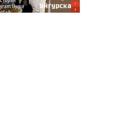
сторан
турецкой
yram Uygur
кухни
tfağı