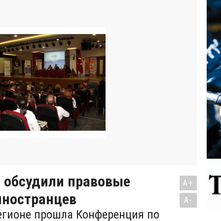
е обсудили правовые
A+
иностранцев
A-
егионе прошла Конференция по