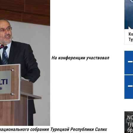
Ко
Ту
На конференции участвовал
NC
ту
бр
национального собрания Турецкой Республики Салих