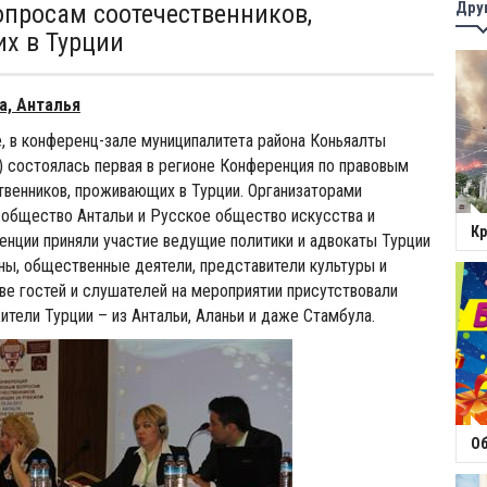
Дру
просам соотечественников,
х в Турции
а, Анталья
е, в конференц-зале муниципалитета района Коньяалты
si) состоялась первая в регионе Конференция по правовым
венников, проживающих в Турции. Организаторами
 общество Антальи и Русское общество искусства и
Кр
енции приняли участие ведущие политики и адвокаты Турции
ны, общественные деятели, представители культуры и
тве гостей и слушателей на мероприятии присутствовали
тели Турции – из Антальи, Аланьи и даже Стамбула.
Об