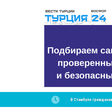
 разобраться в юридических
NCS Jeans: турецкий 