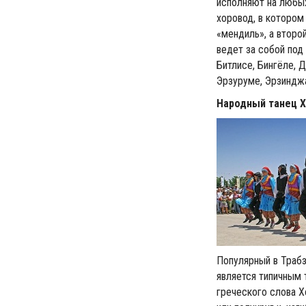
исполняют на любых
хоровод, в котором
«мендиль», а второ
ведет за собой под
Битлисе, Бингёле, 
Эрзуруме, Эрзинджа
Народный танец 
Популярный в Трабз
является типичным 
греческого слова Χ