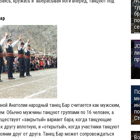
NC
гибаясь, кружась и выбрасывая ноги вперёд, танцуют под
ту
бр
ар
п
се
по
Це
JC
Аз
ли
пр
П
мн
ин
ной Анатолии народный танец Бар считается как мужским,
п
ем. Обычно мужчины танцуют группами по 16 человек, а
Ст
уществует «закрытый» вариант бара, когда танцующие
к другу вплотную, и «открытый», когда участники танцуют
оянии друг от друга. Танец Бар может сопровождаться
Во