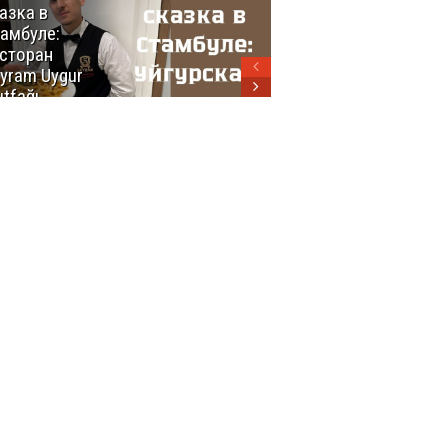
азка в
восхитительных
амбуле:
блюд
сторан
турецкой
yram Uygur
кухни
tfağı