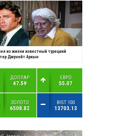
ел из жизни известный турецкий
тер Джунейт Аркын
ДОЛЛАР
ЕВРО
47.59
55.07
ЗОЛОТО
BIST 100
6508.82
13703.13