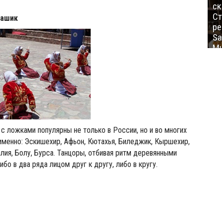
ск
Ст
ашик
ре
Sa
Mu
 с ложками популярны не только в России, но и во многих
 именно: Эскишехир, Афьон, Кютахья, Биледжик, Кыршехир,
алия, Болу, Бурса. Танцоры, отбивая ритм деревянными
бо в два ряда лицом друг к другу, либо в кругу.