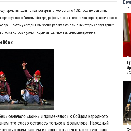
Дру
ждународный день танца, который отмечается с 1982 года по решению
 французского балетмейстера, реформатора и теоретика хореографического
овера. Поэтому сегодня мы хотим рассказать вам о некоторых популярных
 история которых уходит корнями далеко в языческие времена.
Зейбек
Ту
Эр
«
ек» означало «воин» и применялось к бойцам народного
енем это слово осталось только в фольклоре. Народный
ется мужским танцем и распространен в таких турецких
Ст