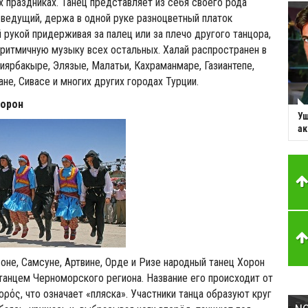
 праздниках. Танец представляет из себя своего рода
 ведущий, держа в одной руке разноцветный платок
й рукой придерживая за палец или за плечо другого танцора,
 ритмичную музыку всех остальных. Халай распространен в
Диярбакыре, Элязые, Малатьи, Кахраманмаре, Газиантепе,
не, Сивасе и многих других городах Турции.
Хорон
Уш
ак
оне, Самсуне, Артвине, Орде и Ризе народный танец Хорон
танцем Черноморского региона. Название его происходит от
ορός, что означает «пляска». Участники танца образуют круг