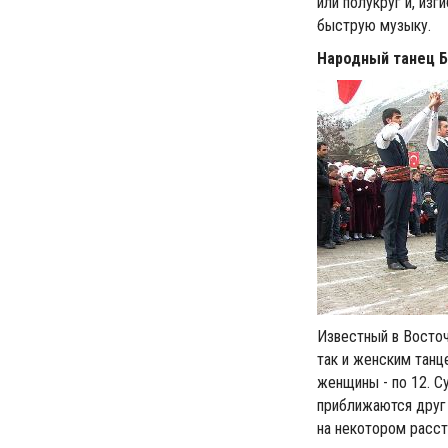
или полукруг и, из
быструю музыку.
Народный танец Б
Известный в Восточ
так и женским танц
женщины - по 12. С
приближаются друг 
на некотором расст