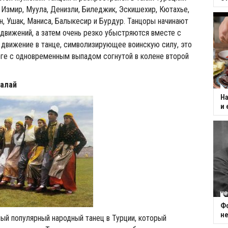
, Измир, Муула, Денизли, Биледжик, Эскишехир, Кютахье,
н, Ушак, Маниса, Балыкесир и Бурдур. Танцоры начинают
движений, а затем очень резко убыстряются вместе с
движение в танце, символизирующее воинскую силу, это
оге с одновременным выпадом согнутой в колене второй
Халай
На
и 
Фо
не
мый популярный народный танец в Турции, который